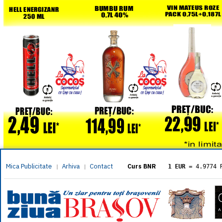
Mica Publicitate
Arhiva
Contact
|
|
Curs BNR
1 EUR
= 4.9774 
1 USD
= 4.3833 
1 GBP
= 5.8304 
1 XAU
= 464.461
1 AED
= 1.1933 
1 AUD
= 2.7957 
1 BGN
= 2.5449 