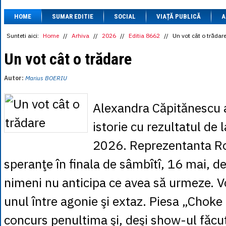
1 BRL
= 0.7714 
HOME
SUMAR EDITIE
SOCIAL
VIAȚĂ PUBLICĂ
1 CAD
= 3.1559 
A
1 CHF
= 5.2813 
1 CNY
= 0.6015 
Sunteti aici:
Home
//
Arhiva
//
2026
//
Editia 8662
//
Un vot cât o trădar
1 CZK
= 0.1993 
1 DKK
= 0.6668 
Un vot cât o trădare
1 EGP
= 0.0860 
1 HUF
= 1.2223 
Autor:
Marius BOERIU
1 INR
= 0.0513 
1 JPY
= 3.0556 
1 KRW
= 0.3047 
Alexandra Căpitănescu a 
1 MDL
= 0.2538 
1 MXN
= 0.2227 
istorie cu rezultatul de 
1 NOK
= 0.4191 
1 NZD
= 2.6097 
2026. Reprezentanta R
1 PLN
= 1.1646 
1 RSD
= 0.0425 
speranţe în finala de sâmbîtî, 16 mai, de
1 RUB
= 0.0530 
1 SEK
= 0.4526 
nimeni nu anticipa ce avea să urmeze. Vot
1 TRY
= 0.1141 
1 UAH
= 0.1048 
unul între agonie şi extaz. Piesa „Choke 
1 XDR
= 5.9383 
1 ZAR
= 0.2318 
concurs penultima şi, deşi show-ul făcu