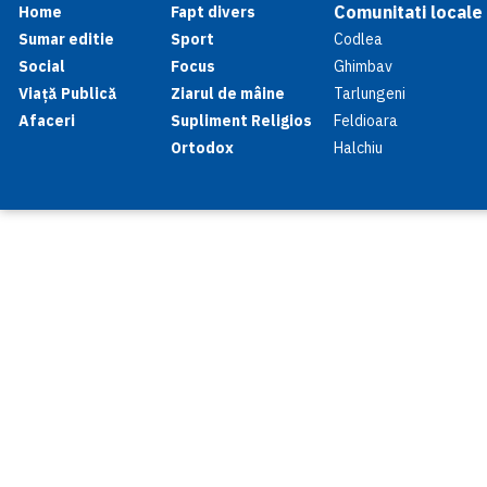
Comunitati locale
Home
Fapt divers
Sumar editie
Sport
Codlea
Social
Focus
Ghimbav
Viață Publică
Ziarul de mâine
Tarlungeni
Afaceri
Supliment Religios
Feldioara
Ortodox
Halchiu