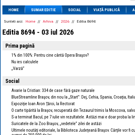
1 BRL
= 0.7714 
HOME
SUMAR EDITIE
SOCIAL
VIAȚĂ PUBLICĂ
1 CAD
= 3.1559 
A
1 CHF
= 5.2813 
1 CNY
= 0.6015 
Sunteti aici:
Home
//
Arhiva
//
2026
//
Editia 8694
1 CZK
= 0.1993 
Editia 8694 - 03 iul 2026
1 DKK
= 0.6668 
1 EGP
= 0.0860 
1 HUF
= 1.2223 
Prima pagină
1 INR
= 0.0513 
1 JPY
= 3.0556 
1% din 100%: Pentru cine cântă Opera Braşov?
1 KRW
= 0.3047 
Nu ies calculele
1 MDL
= 0.2538 
„Varză”
1 MXN
= 0.2227 
1 NOK
= 0.4191 
Social
1 NZD
= 2.6097 
1 PLN
= 1.1646 
Avarie la Cristian: 334 de case fără gaze naturale
1 RSD
= 0.0425 
1 RUB
= 0.0530 
BlueStreamline Braşov, din nou la „Start”: Dej, Cehia, Spania, Croaţia, Itali
1 SEK
= 0.4526 
Expoziţie Ioan Aron Ţăroi, la Rectorat
1 TRY
= 0.1141 
O carte tipărită la Brașov, recuperată din Tezaurul trimis la Moscova, sal
1 UAH
= 0.1048 
S-a terminat Bacul, pe 7 iulie vin rezultatele. Astăzi mai e doar proba la l
1 XDR
= 5.9383 
Suricatele de la Zoo Braşov, „vedetele” zilei de astăzi
1 ZAR
= 0.2318 
Ultimele noutăţi editoriale, la Biblioteca Judeţeană Braşov. Cărţile vor fi 