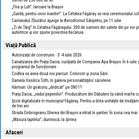
sumei de 250.000 de lei
„Fira și Luh”, lansare la Brașov
„Gardă, pentru onor înainte!”. La Cetatea Făgăraș se reia ceremonialul s
Carnavalul Zburător ajunge la Aerodromul Sânpetru, pe 11 iulie
„Zi de Târg” în Cetatea Făgăraşului. 200 de oameni din satele din jur vor
autentice şi vor spune povestea fiecăruia
Viață Publică
Autorizaţii de construire - 3 -4 iulie 2026
Canalizarea din Piața Dacia, curățată de Compania Apa Brașov. În 6 iulie și 
programul de funcționare
Codlea va avea două noi parcuri: Colorom şi zona Gării
Daniela Vasilica Toth, în galeria personalităţilor săcelene
Hărman: Un giratoriu „dedicat” pe DN11?
Piața Dacia, „vadul pepenilor”. Producătorii din Dăbuleni își vând marfa c
Şcoli digitalizate în municipiul Făgăraş. Pentru a dota unităţile de învăţă
de trei ani
Strada Dobrogeanu Gherea din Brașov a intrat în șantier. În zona cea mai se
„Măsura laptelui”, duminică, la Şirnea
Afaceri