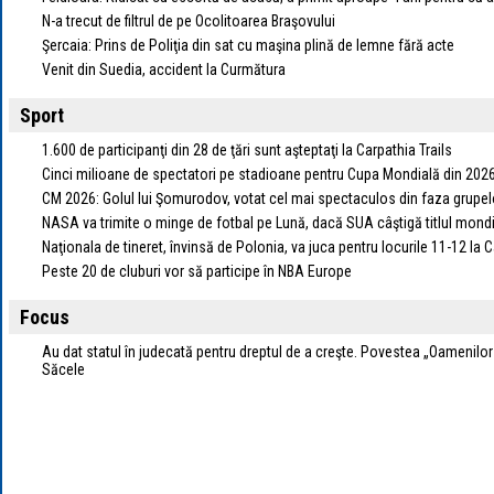
N-a trecut de filtrul de pe Ocolitoarea Braşovului
Şercaia: Prins de Poliţia din sat cu maşina plină de lemne fără acte
Venit din Suedia, accident la Curmătura
Sport
1.600 de participanţi din 28 de ţări sunt aşteptaţi la Carpathia Trails
Cinci milioane de spectatori pe stadioane pentru Cupa Mondială din 202
CM 2026: Golul lui Şomurodov, votat cel mai spectaculos din faza grupel
NASA va trimite o minge de fotbal pe Lună, dacă SUA câştigă titlul mondi
Naţionala de tineret, învinsă de Polonia, va juca pentru locurile 11-12 l
Peste 20 de cluburi vor să participe în NBA Europe
Focus
Au dat statul în judecată pentru dreptul de a creşte. Povestea „Oamenilor
Săcele