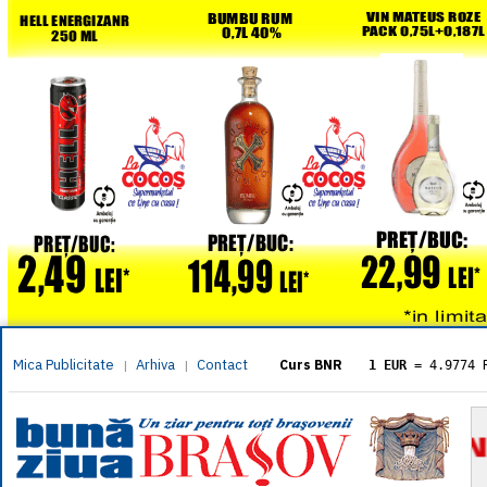
Mica Publicitate
Arhiva
Contact
|
|
Curs BNR
1 EUR
= 4.9774 
1 USD
= 4.3833 
1 GBP
= 5.8304 
1 XAU
= 464.461
1 AED
= 1.1933 
1 AUD
= 2.7957 
1 BGN
= 2.5449 