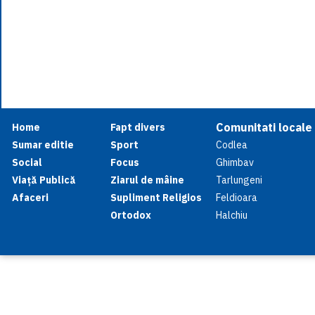
Comunitati locale
Home
Fapt divers
Sumar editie
Sport
Codlea
Social
Focus
Ghimbav
Viață Publică
Ziarul de mâine
Tarlungeni
Afaceri
Supliment Religios
Feldioara
Ortodox
Halchiu