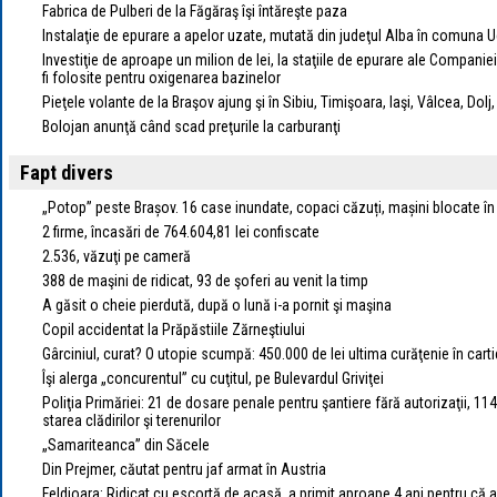
Fabrica de Pulberi de la Făgăraş îşi întăreşte paza
Instalaţie de epurare a apelor uzate, mutată din judeţul Alba în comuna 
Investiţie de aproape un milion de lei, la staţiile de epurare ale Compani
fi folosite pentru oxigenarea bazinelor
Pieţele volante de la Braşov ajung şi în Sibiu, Timişoara, Iaşi, Vâlcea, Dolj
Bolojan anunţă când scad preţurile la carburanţi
Fapt divers
„Potop” peste Brașov. 16 case inundate, copaci căzuți, mașini blocate în
2 firme, încasări de 764.604,81 lei confiscate
2.536, văzuţi pe cameră
388 de maşini de ridicat, 93 de şoferi au venit la timp
A găsit o cheie pierdută, după o lună i-a pornit şi maşina
Copil accidentat la Prăpăstiile Zărneştiului
Gârciniul, curat? O utopie scumpă: 450.000 de lei ultima curăţenie în carti
Îşi alerga „concurentul” cu cuţitul, pe Bulevardul Griviţei
Poliţia Primăriei: 21 de dosare penale pentru şantiere fără autorizaţii, 11
starea clădirilor şi terenurilor
„Samariteanca” din Săcele
Din Prejmer, căutat pentru jaf armat în Austria
Feldioara: Ridicat cu escortă de acasă, a primit aproape 4 ani pentru că 