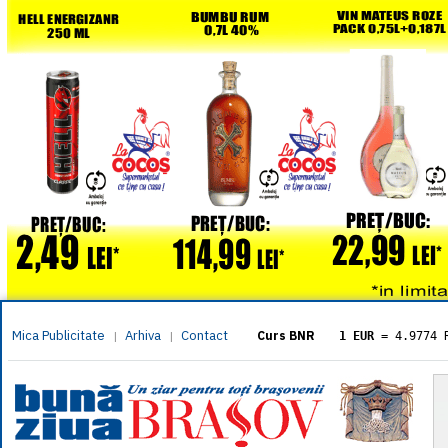
Mica Publicitate
Arhiva
Contact
|
|
Curs BNR
1 EUR
= 4.9774 
1 USD
= 4.3833 
1 GBP
= 5.8304 
1 XAU
= 464.461
1 AED
= 1.1933 
1 AUD
= 2.7957 
1 BGN
= 2.5449 