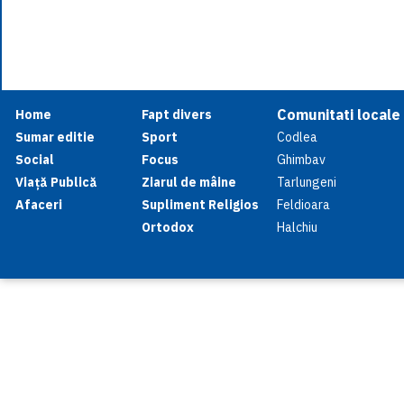
Comunitati locale
Home
Fapt divers
Sumar editie
Sport
Codlea
Social
Focus
Ghimbav
Viață Publică
Ziarul de mâine
Tarlungeni
Afaceri
Supliment Religios
Feldioara
Ortodox
Halchiu