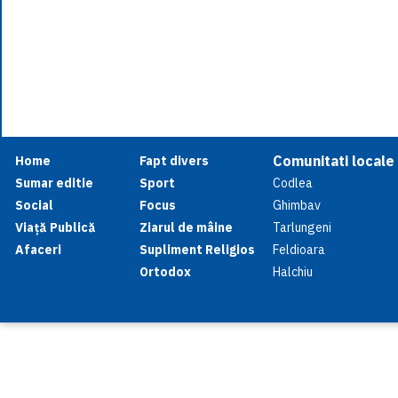
Comunitati locale
Home
Fapt divers
Sumar editie
Sport
Codlea
Social
Focus
Ghimbav
Viață Publică
Ziarul de mâine
Tarlungeni
Afaceri
Supliment Religios
Feldioara
Ortodox
Halchiu