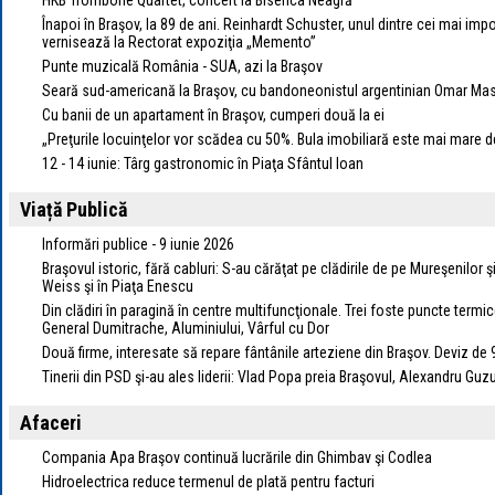
HKB Trombone Quartet, concert la Biserica Neagră
Înapoi în Braşov, la 89 de ani. Reinhardt Schuster, unul dintre cei mai impo
vernisează la Rectorat expoziţia „Memento”
Punte muzicală România - SUA, azi la Braşov
Seară sud-americană la Braşov, cu bandoneonistul argentinian Omar Ma
Cu banii de un apartament în Braşov, cumperi două la ei
„Preţurile locuinţelor vor scădea cu 50%. Bula imobiliară este mai mare d
12 - 14 iunie: Târg gastronomic în Piaţa Sfântul Ioan
Viață Publică
Informări publice - 9 iunie 2026
Braşovul istoric, fără cabluri: S-au cărăţat pe clădirile de pe Mureşenilor 
Weiss şi în Piaţa Enescu
Din clădiri în paragină în centre multifuncţionale. Trei foste puncte termice
General Dumitrache, Aluminiului, Vârful cu Dor
Două firme, interesate să repare fântânile arteziene din Braşov. Deviz de 
Tinerii din PSD şi-au ales liderii: Vlad Popa preia Braşovul, Alexandru Gu
Afaceri
Compania Apa Braşov continuă lucrările din Ghimbav şi Codlea
Hidroelectrica reduce termenul de plată pentru facturi