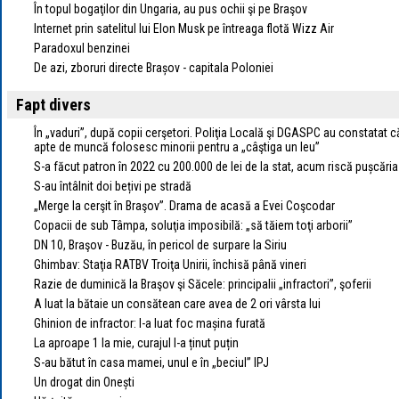
În topul bogaţilor din Ungaria, au pus ochii şi pe Braşov
Internet prin satelitul lui Elon Musk pe întreaga flotă Wizz Air
Paradoxul benzinei
De azi, zboruri directe Brașov - capitala Poloniei
Fapt divers
În „vaduri”, după copii cerşetori. Poliţia Locală şi DGASPC au constatat
apte de muncă folosesc minorii pentru a „câştiga un leu”
S-a făcut patron în 2022 cu 200.000 de lei de la stat, acum riscă pușcăria
S-au întâlnit doi bețivi pe stradă
„Merge la cerşit în Braşov”. Drama de acasă a Evei Coşcodar
Copacii de sub Tâmpa, soluţia imposibilă: „să tăiem toţi arborii”
DN 10, Braşov - Buzău, în pericol de surpare la Siriu
Ghimbav: Staţia RATBV Troiţa Unirii, închisă până vineri
Razie de duminică la Braşov şi Săcele: principalii „infractori”, şoferii
A luat la bătaie un consătean care avea de 2 ori vârsta lui
Ghinion de infractor: I-a luat foc mașina furată
La aproape 1 la mie, curajul l-a ținut puțin
S-au bătut în casa mamei, unul e în „beciul” IPJ
Un drogat din Onești