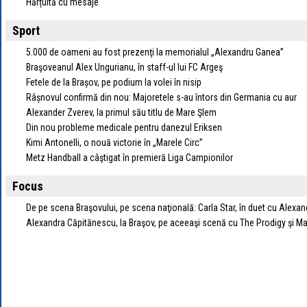
Hărțuită cu mesaje
Sport
5.000 de oameni au fost prezenţi la memorialul „Alexandru Ganea”
Braşoveanul Alex Ungurianu, în staff-ul lui FC Argeş
Fetele de la Brașov, pe podium la volei în nisip
Râșnovul confirmă din nou: Majoretele s-au întors din Germania cu aur
Alexander Zverev, la primul său titlu de Mare Şlem
Din nou probleme medicale pentru danezul Eriksen
Kimi Antonelli, o nouă victorie în „Marele Circ”
Metz Handball a câştigat în premieră Liga Campionilor
Focus
De pe scena Braşovului, pe scena naţională: Carla Star, în duet cu Alex
Alexandra Căpitănescu, la Braşov, pe aceeaşi scenă cu The Prodigy şi M