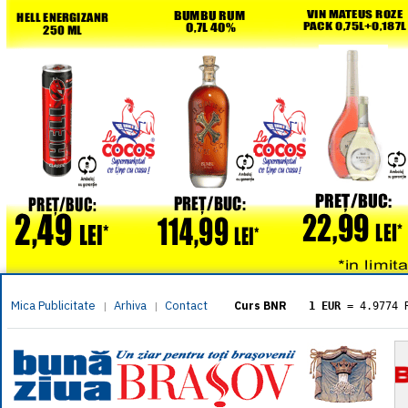
Mica Publicitate
Arhiva
Contact
|
|
Curs BNR
1 EUR
= 4.9774 
1 USD
= 4.3833 
1 GBP
= 5.8304 
1 XAU
= 464.461
1 AED
= 1.1933 
1 AUD
= 2.7957 
1 BGN
= 2.5449 