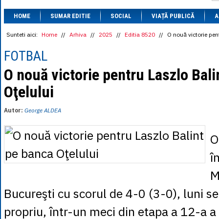
1 BRL
= 0.7714 
HOME
SUMAR EDITIE
SOCIAL
VIAȚĂ PUBLICĂ
1 CAD
= 3.1559 
A
1 CHF
= 5.2813 
1 CNY
= 0.6015 
Sunteti aici:
Home
//
Arhiva
//
2025
//
Editia 8520
//
O nouă victorie pen
1 CZK
= 0.1993 
1 DKK
= 0.6668 
FOTBAL
1 EGP
= 0.0860 
1 HUF
= 1.2223 
O nouă victorie pentru Laszlo Bali
1 INR
= 0.0513 
Oţelului
1 JPY
= 3.0556 
1 KRW
= 0.3047 
1 MDL
= 0.2538 
Autor:
George ALDEA
1 MXN
= 0.2227 
1 NOK
= 0.4191 
1 NZD
= 2.6097 
O
1 PLN
= 1.1646 
1 RSD
= 0.0425 
î
1 RUB
= 0.0530 
1 SEK
= 0.4526 
M
1 TRY
= 0.1141 
1 UAH
= 0.1048 
Bucureşti cu scorul de 4-0 (3-0), luni se
1 XDR
= 5.9383 
1 ZAR
= 0.2318 
propriu, într-un meci din etapa a 12-a a 