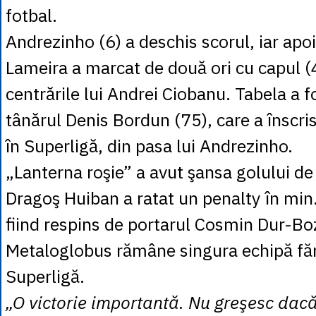
fotbal.
Andrezinho (6) a deschis scorul, iar apo
Lameira a marcat de două ori cu capul (
centrările lui Andrei Ciobanu. Tabela a f
tânărul Denis Bordun (75), care a înscri
în Superligă, din pasa lui Andrezinho.
„Lanterna roşie” a avut şansa golului de
Dragoş Huiban a ratat un penalty în min.
fiind respins de portarul Cosmin Dur-B
Metaloglobus rămâne singura echipă fără
Superligă.
„O victorie importantă. Nu greşesc dac