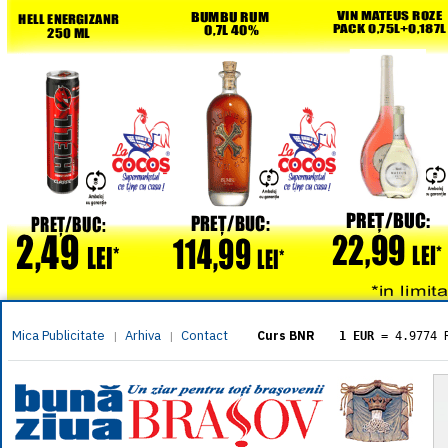
Mica Publicitate
Arhiva
Contact
|
|
Curs BNR
1 EUR
= 4.9774 
1 USD
= 4.3833 
1 GBP
= 5.8304 
1 XAU
= 464.461
1 AED
= 1.1933 
1 AUD
= 2.7957 
1 BGN
= 2.5449 