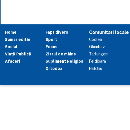
Comunitati locale
Home
Fapt divers
Sumar editie
Sport
Codlea
Social
Focus
Ghimbav
Viață Publică
Ziarul de mâine
Tarlungeni
Afaceri
Supliment Religios
Feldioara
Ortodox
Halchiu