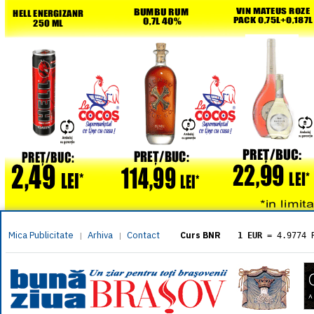
Mica Publicitate
Arhiva
Contact
|
|
Curs BNR
1 EUR
= 4.9774 
1 USD
= 4.3833 
1 GBP
= 5.8304 
1 XAU
= 464.461
1 AED
= 1.1933 
1 AUD
= 2.7957 
1 BGN
= 2.5449 