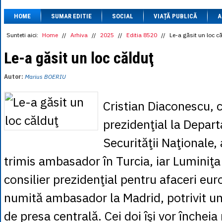
1 BRL
= 0.7714 
HOME
SUMAR EDITIE
SOCIAL
VIAȚĂ PUBLICĂ
1 CAD
= 3.1559 
A
1 CHF
= 5.2813 
1 CNY
= 0.6015 
Sunteti aici:
Home
//
Arhiva
//
2025
//
Editia 8520
//
Le-a găsit un loc c
1 CZK
= 0.1993 
1 DKK
= 0.6668 
Le-a găsit un loc călduţ
1 EGP
= 0.0860 
1 HUF
= 1.2223 
Autor:
Marius BOERIU
1 INR
= 0.0513 
1 JPY
= 3.0556 
1 KRW
= 0.3047 
Cristian Diaconescu, c
1 MDL
= 0.2538 
1 MXN
= 0.2227 
prezidenţial la Depar
1 NOK
= 0.4191 
1 NZD
= 2.6097 
Securităţii Naţionale, 
1 PLN
= 1.1646 
1 RSD
= 0.0425 
trimis ambasador în Turcia, iar Luminiţ
1 RUB
= 0.0530 
1 SEK
= 0.4526 
consilier prezidenţial pentru afaceri eur
1 TRY
= 0.1141 
1 UAH
= 0.1048 
numită ambasador la Madrid, potrivit un
1 XDR
= 5.9383 
1 ZAR
= 0.2318 
de presa centrală. Cei doi îşi vor închei