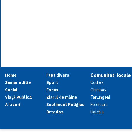
Comunitati locale
Home
Fapt divers
Sumar editie
Sport
Codlea
Social
Focus
Ghimbav
Viață Publică
Ziarul de mâine
Tarlungeni
Afaceri
Supliment Religios
Feldioara
Ortodox
Halchiu