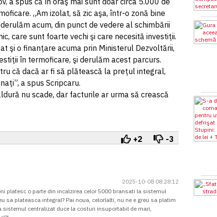
v, a spus că în oraş mai sunt doar circa 5.000 de
oficare. „Am izolat, să zic aşa, într-o zonă bine
e derulăm acum, din punct de vedere al schimbării
, care sunt foarte vechi şi care necesită investiţii.
 şi o finanţare acuma prin Ministerul Dezvoltării,
tiţii în termoficare, şi derulăm acest parcurs.
ru că dacă ar fi să plătească la preţul integral,
naţi”, a spus Scripcaru.
ldură nu scade, dar facturile ar urma să crească
+2
-3
2025-10-08 08:28:12
i platesc o parte din incalzirea celor 5000 bransati la sistemul
reu sa plateasca integral? Pai noua, celorlalti, nu ne e greu sa platim
a sistemul centralizat duce la costuri insuportabil de mari,