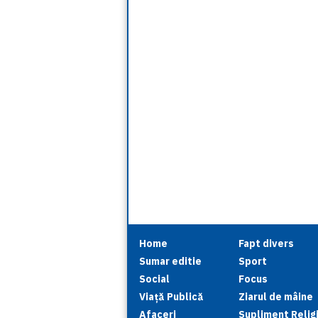
Home
Fapt divers
Sumar editie
Sport
Social
Focus
Viață Publică
Ziarul de mâine
Afaceri
Supliment Relig