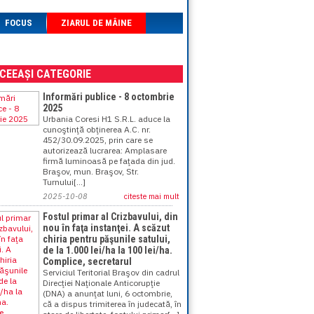
FOCUS
ZIARUL DE MÂINE
ACEEAȘI CATEGORIE
Informări publice - 8 octombrie
2025
Urbania Coresi H1 S.R.L. aduce la
cunoştinţă obţinerea A.C. nr.
452/30.09.2025, prin care se
autorizează lucrarea: Amplasare
firmă luminoasă pe faţada din jud.
Braşov, mun. Braşov, Str.
Turnului[...]
2025-10-08
citeste mai mult
Fostul primar al Crizbavului, din
nou în faţa instanţei. A scăzut
chiria pentru păşunile satului,
de la 1.000 lei/ha la 100 lei/ha.
Complice, secretarul
Serviciul Teritorial Braşov din cadrul
Direcţiei Naţionale Anticorupţie
(DNA) a anunţat luni, 6 octombrie,
că a dispus trimiterea în judecată, în