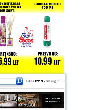
Editia
8719 -
09 aug
15:55