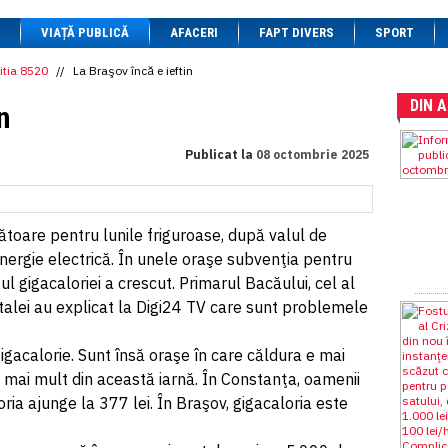
1 BRL
= 0.7714 RON
VIAȚĂ PUBLICĂ
1 CAD
= 3.1559 RON
AFACERI
FAPT DIVERS
SPORT
1 CHF
= 5.2813 RON
1 CNY
= 0.6015 RON
itia 8520
//
La Braşov încă e ieftin
1 CZK
= 0.1993 RON
DIN 
1 DKK
= 0.6668 RON
n
1 EGP
= 0.0860 RON
1 HUF
= 1.2223 RON
Publicat la
08 octombrie 2025
1 INR
= 0.0513 RON
1 JPY
= 3.0556 RON
1 KRW
= 0.3047 RON
1 MDL
= 0.2538 RON
1 MXN
= 0.2227 RON
ătoare pentru lunile friguroase, după valul de
1 NOK
= 0.4191 RON
energie electrică. În unele oraşe subvenţia pentru
1 NZD
= 2.6097 RON
ul gigacaloriei a crescut. Primarul Bacăului, cel al
1 PLN
= 1.1646 RON
1 RSD
= 0.0425 RON
pitalei au explicat la Digi24 TV care sunt problemele
1 RUB
= 0.0530 RON
1 SEK
= 0.4526 RON
igacalorie. Sunt însă oraşe în care căldura e mai
1 TRY
= 0.1141 RON
1 UAH
= 0.1048 RON
i mai mult din această iarnă. În Constanţa, oamenii
1 XDR
= 5.9383 RON
oria ajunge la 377 lei. În Braşov, gigacaloria este
1 ZAR
= 0.2318 RON