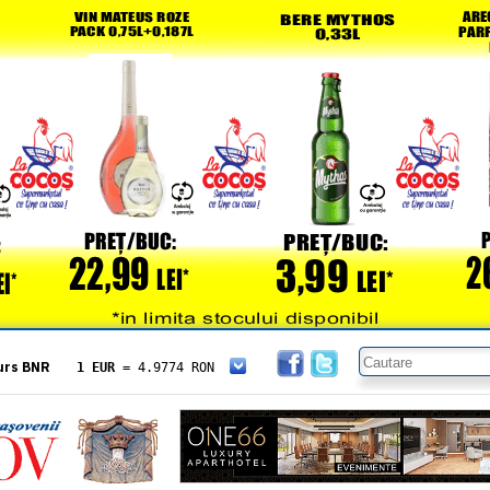
urs BNR
1 EUR
= 4.9774 RON
1 USD
= 4.3833 RON
1 GBP
= 5.8304 RON
1 XAU
= 464.4611 RON
1 AED
= 1.1933 RON
1 AUD
= 2.7957 RON
1 BGN
= 2.5449 RON