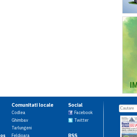
Comunitati locale
Social
Codlea
Facebook
Ghimbav
Twitter
Tarlungeni
RSS
ios
Feldioara