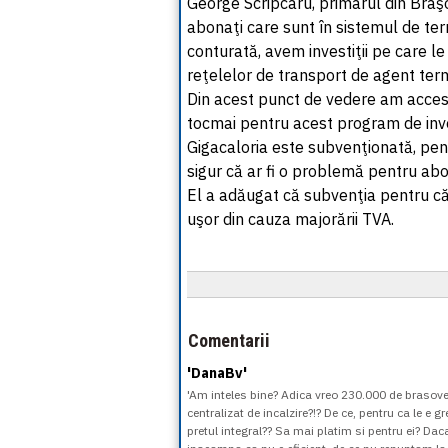
George Scripcaru, primarul din Braşo
abonaţi care sunt în sistemul de term
conturată, avem investiţii pe care l
reţelelor de transport de agent termic
Din acest punct de vedere am accesat
tocmai pentru acest program de inves
Gigacaloria este subvenţionată, pent
sigur că ar fi o problemă pentru abo
El a adăugat că subvenţia pentru că
uşor din cauza majorării TVA.
Comentarii
'DanaBv'
'Am inteles bine? Adica vreo 230.000 de brasoven
centralizat de incalzire?!? De ce, pentru ca le e g
pretul integral?? Sa mai platim si pentru ei? Dac