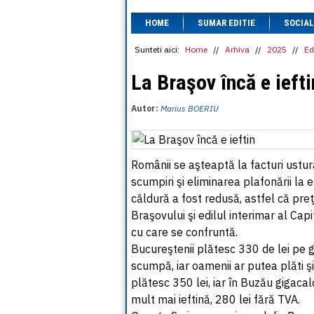
HOME
SUMAR EDITIE
SOCIAL
Sunteti aici:
Home
//
Arhiva
//
2025
//
Ed
La Braşov încă e iefti
Autor:
Marius BOERIU
Românii se aşteaptă la facturi ustur
scumpiri şi eliminarea plafonării la 
căldură a fost redusă, astfel că preţ
Braşovului şi edilul interimar al Ca
cu care se confruntă.
Bucureştenii plătesc 330 de lei pe g
scumpă, iar oamenii ar putea plăti ş
plătesc 350 lei, iar în Buzău gigacal
mult mai ieftină, 280 lei fără TVA.