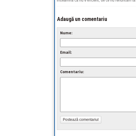
inseamna ca nu e eficient, de ce nu renuntam la 
Adaugă un comentariu
Nume:
Email:
Comentariu:
Postează comentariul