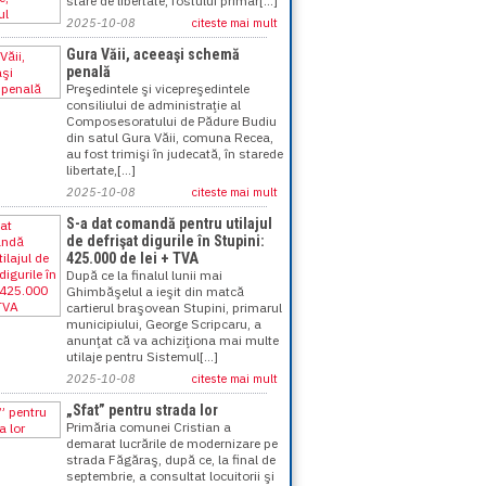
stare de libertate, fostului primar[...]
2025-10-08
citeste mai mult
Gura Văii, aceeaşi schemă
penală
Preşedintele şi vicepreşedintele
consiliului de administraţie al
Composesoratului de Pădure Budiu
din satul Gura Văii, comuna Recea,
au fost trimişi în judecată, în starede
libertate,[...]
2025-10-08
citeste mai mult
S-a dat comandă pentru utilajul
de defrişat digurile în Stupini:
425.000 de lei + TVA
După ce la finalul lunii mai
Ghimbăşelul a ieşit din matcă
cartierul braşovean Stupini, primarul
municipiului, George Scripcaru, a
anunţat că va achiziţiona mai multe
utilaje pentru Sistemul[...]
2025-10-08
citeste mai mult
„Sfat” pentru strada lor
Primăria comunei Cristian a
demarat lucrările de modernizare pe
strada Făgăraş, după ce, la final de
septembrie, a consultat locuitorii şi