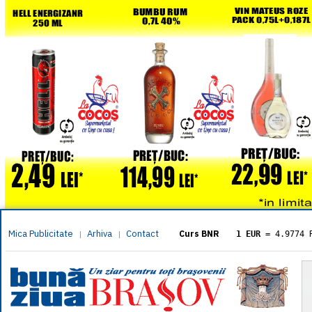
Mica Publicitate
Arhiva
Contact
|
|
Curs BNR
1 EUR
= 4.9774 
1 USD
= 4.3833 
1 GBP
= 5.8304 
1 XAU
= 464.461
1 AED
= 1.1933 
1 AUD
= 2.7957 
1 BGN
= 2.5449 