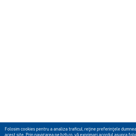
Folosim cookies pentru a analiza traficul, reţine preferinţele dumn
acest site. Prin navigarea pe bzb.ro, vă exprimați acordul asupra folos