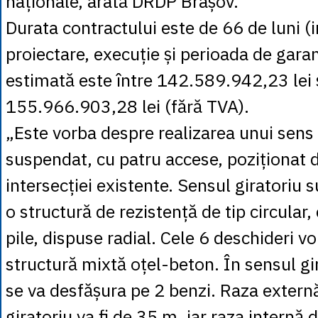
naționale, arată DRDP Brașov.
Durata contractului este de 66 de luni (i
proiectare, execuție și perioada de garan
estimată este între 142.589.942,23 lei 
155.966.903,28 lei (fără TVA).
„Este vorba despre realizarea unui sens 
suspendat, cu patru accese, poziționat
intersecției existente. Sensul giratoriu
o structură de rezistență de tip circular
pile, dispuse radial. Cele 6 deschideri vo
structură mixtă oțel-beton. În sensul gir
se va desfășura pe 2 benzi. Raza extern
giratoriu va fi de 35 m, iar raza internă