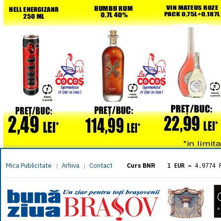
Mica Publicitate
Arhiva
Contact
|
|
Curs BNR
1 EUR
= 4.9774 
1 USD
= 4.3833 
1 GBP
= 5.8304 
1 XAU
= 464.461
1 AED
= 1.1933 
1 AUD
= 2.7957 
1 BGN
= 2.5449 