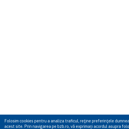
Folosim cookies pentru a analiza traficul, reţine preferinţele dumn
acest site. Prin navigarea pe bzb.ro, vă exprimați acordul asupra folos