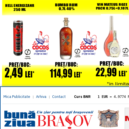
Mica Publicitate
Arhiva
Contact
|
|
Curs BNR
1 EUR
= 4.9774 
1 USD
= 4.3833 
1 GBP
= 5.8304 
1 XAU
= 464.461
1 AED
= 1.1933 
1 AUD
= 2.7957 
1 BGN
= 2.5449 