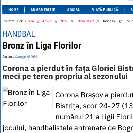
1 BRL
= 0.7714 
HOME
SUMAR EDITIE
SOCIAL
VIAȚĂ PUBLICĂ
1 CAD
= 3.1559 
A
1 CHF
= 5.2813 
1 CNY
= 0.6015 
Sunteti aici:
Home
//
Arhiva
//
2026
//
Editia 8662
//
Bronz în Liga Floril
1 CZK
= 0.1993 
1 DKK
= 0.6668 
HANDBAL
1 EGP
= 0.0860 
1 HUF
= 1.2223 
Bronz în Liga Florilor
1 INR
= 0.0513 
1 JPY
= 3.0556 
Autor:
George ALDEA
1 KRW
= 0.3047 
1 MDL
= 0.2538 
Corona a pierdut în fața Gloriei Bistr
1 MXN
= 0.2227 
meci pe teren propriu al sezonului
1 NOK
= 0.4191 
1 NZD
= 2.6097 
1 PLN
= 1.1646 
1 RSD
= 0.0425 
Corona Brașov a pierdut
1 RUB
= 0.0530 
1 SEK
= 0.4526 
Bistrița, scor 24-27 (13
1 TRY
= 0.1141 
1 UAH
= 0.1048 
numărul 21 a Ligii Floriil
1 XDR
= 5.9383 
1 ZAR
= 0.2318 
jocului, handbalistele antrenate de Bo