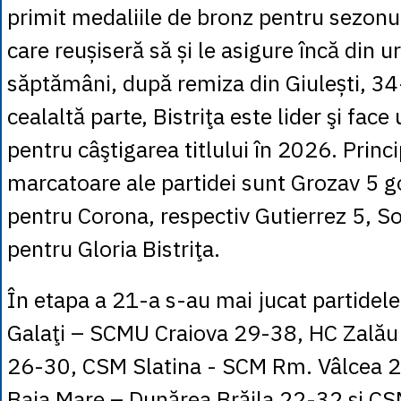
primit medaliile de bronz pentru sezon
care reușiseră să și le asigure încă din 
săptămâni, după remiza din Giulești, 3
cealaltă parte, Bistriţa este lider şi fac
pentru câştigarea titlului în 2026. Princ
marcatoare ale partidei sunt Grozav 5 go
pentru Corona, respectiv Gutierrez 5, S
pentru Gloria Bistriţa.
În etapa a 21-a s-au mai jucat partidel
Galaţi – SCMU Craiova 29-38, HC Zalău
26-30, CSM Slatina - SCM Rm. Vâlcea 
Baia Mare – Dunărea Brăila 22-32 şi CS