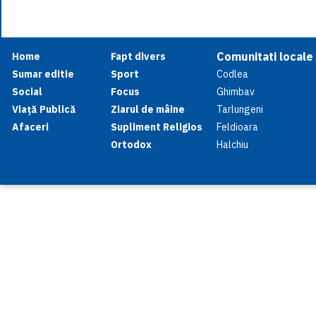
Comunitati locale
Home
Fapt divers
Sumar editie
Sport
Codlea
Social
Focus
Ghimbav
Viață Publică
Ziarul de mâine
Tarlungeni
Afaceri
Supliment Religios
Feldioara
Ortodox
Halchiu