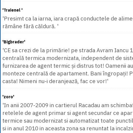
'Traienel '
'Presimt ca la iarna, iara crapă conductele de alim
rămâne fără căldură. '
'Bigbrader'
'CE sa crezi de la primărie! pe strada Avram Iancu 
centrală termica modernizata, independent de siste
furnizarea de agent termic și distrus tot! Oamenii au
monteze centrală de apartament. Bani îngropați! Pr
casta! Nimeni nu-i deranjează, fac ce vor!'
'zoro'
'In anii 2007-2009 in cartierul Racadau am schimbat
retelele de agent primar si agent secundar ce apar
termice sau modernizat si automatizat toate punctil
si in anul 2010 in aceasta zona sa renuntat la incalzi