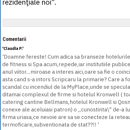
rezidenţiale noi”.
Comentarii
'Claudia P.'
'Doamne fereste! Cum adica sa branseze hotelurile 
de fitness si Spa acum,repede,iar institutiile publice
anul viitor...miroase a interes aici,oare sa fie o coi
asta cand s-a intors Scripcaru la primarie? Care a fo
scandal cu incendiul de la MyPlace,unde se specula 
ditamai complexul de firme si hotelul Kronwell ( to
catering cantine Bellmans,hotelul Kronwell si Qos
conexe ale aceluiasi patron) o ,,cunostinta\" de-a lu
firma uriasa,ce nevoie are sa se conecteze la retea
termoficare,subventionata de stat??!! '