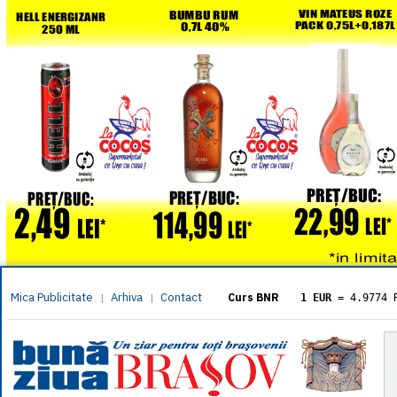
Mica Publicitate
Arhiva
Contact
|
|
Curs BNR
1 EUR
= 4.9774 
1 USD
= 4.3833 
1 GBP
= 5.8304 
1 XAU
= 464.461
1 AED
= 1.1933 
1 AUD
= 2.7957 
1 BGN
= 2.5449 