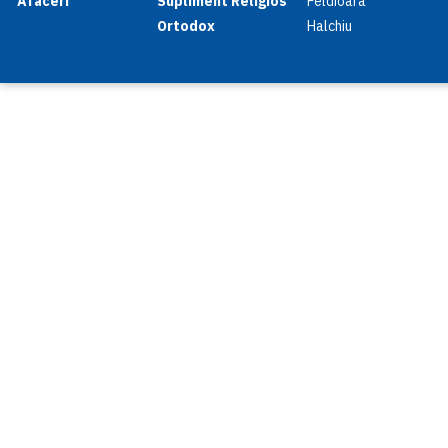
Afaceri
Supliment Religios
Feldioara
Ortodox
Halchiu