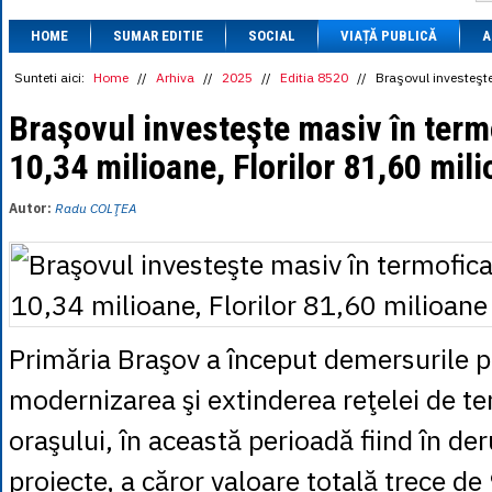
1 BRL
= 0.7714 
HOME
SUMAR EDITIE
SOCIAL
VIAȚĂ PUBLICĂ
1 CAD
= 3.1559 
A
1 CHF
= 5.2813 
1 CNY
= 0.6015 
Sunteti aici:
Home
//
Arhiva
//
2025
//
Editia 8520
//
Braşovul investeşte
1 CZK
= 0.1993 
1 DKK
= 0.6668 
Braşovul investeşte masiv în termo
1 EGP
= 0.0860 
10,34 milioane, Florilor 81,60 mil
1 HUF
= 1.2223 
1 INR
= 0.0513 
1 JPY
= 3.0556 
Autor:
Radu COLŢEA
1 KRW
= 0.3047 
1 MDL
= 0.2538 
1 MXN
= 0.2227 
1 NOK
= 0.4191 
1 NZD
= 2.6097 
1 PLN
= 1.1646 
1 RSD
= 0.0425 
Primăria Braşov a început demersurile 
1 RUB
= 0.0530 
1 SEK
= 0.4526 
modernizarea şi extinderea reţelei de te
1 TRY
= 0.1141 
1 UAH
= 0.1048 
oraşului, în această perioadă fiind în de
1 XDR
= 5.9383 
1 ZAR
= 0.2318 
proiecte, a căror valoare totală trece d