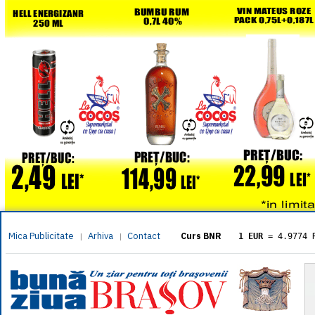
Mica Publicitate
Arhiva
Contact
|
|
Curs BNR
1 EUR
= 4.9774 
1 USD
= 4.3833 
1 GBP
= 5.8304 
1 XAU
= 464.461
1 AED
= 1.1933 
1 AUD
= 2.7957 
1 BGN
= 2.5449 