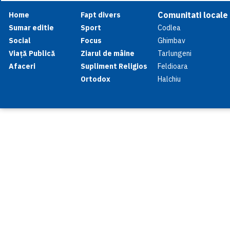
Comunitati locale
Home
Fapt divers
Sumar editie
Sport
Codlea
Social
Focus
Ghimbav
Viață Publică
Ziarul de mâine
Tarlungeni
Afaceri
Supliment Religios
Feldioara
Ortodox
Halchiu