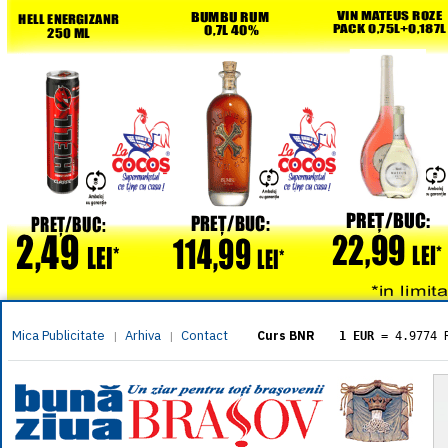
Mica Publicitate
Arhiva
Contact
|
|
Curs BNR
1 EUR
= 4.9774 
1 USD
= 4.3833 
1 GBP
= 5.8304 
1 XAU
= 464.461
1 AED
= 1.1933 
1 AUD
= 2.7957 
1 BGN
= 2.5449 