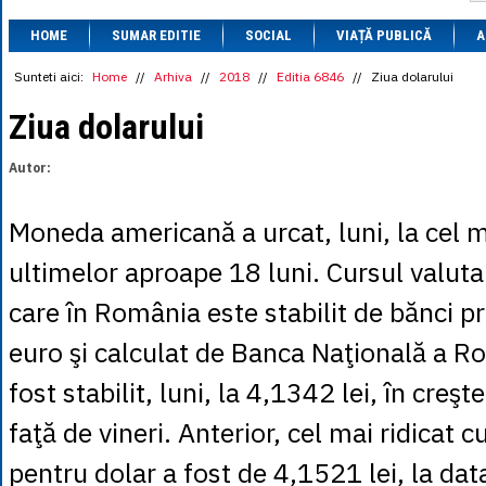
1 BRL
= 0.7714 
HOME
SUMAR EDITIE
SOCIAL
VIAȚĂ PUBLICĂ
1 CAD
= 3.1559 
A
1 CHF
= 5.2813 
1 CNY
= 0.6015 
Sunteti aici:
Home
//
Arhiva
//
2018
//
Editia 6846
//
Ziua dolarului
1 CZK
= 0.1993 
1 DKK
= 0.6668 
Ziua dolarului
1 EGP
= 0.0860 
1 HUF
= 1.2223 
Autor:
1 INR
= 0.0513 
1 JPY
= 3.0556 
1 KRW
= 0.3047 
Moneda americană a urcat, luni, la cel ma
1 MDL
= 0.2538 
1 MXN
= 0.2227 
ultimelor aproape 18 luni. Cursul valuta
1 NOK
= 0.4191 
1 NZD
= 2.6097 
care în România este stabilit de bănci pr
1 PLN
= 1.1646 
1 RSD
= 0.0425 
euro şi calculat de Banca Naţională a R
1 RUB
= 0.0530 
1 SEK
= 0.4526 
fost stabilit, luni, la 4,1342 lei, în creş
1 TRY
= 0.1141 
1 UAH
= 0.1048 
faţă de vineri. Anterior, cel mai ridicat 
1 XDR
= 5.9383 
1 ZAR
= 0.2318 
pentru dolar a fost de 4,1521 lei, la da