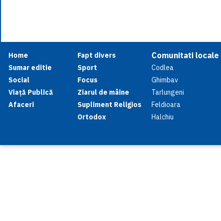
Comunitati locale
Home
Fapt divers
Sumar editie
Sport
Codlea
Social
Focus
Ghimbav
Viață Publică
Ziarul de mâine
Tarlungeni
Afaceri
Supliment Religios
Feldioara
Ortodox
Halchiu