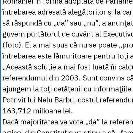
României în forma adoptată de Parlamen
întrebarea adresată alegătorilor şi la car
să răspundă cu „da” sau „nu”, a anunţa
guvern purtătorul de cuvânt al Executiv
(foto). El a mai spus că nu se poate „p
întrebarea este lămuritoare pentru toţi a
„Această soluţie a mai fost luată în calcu
referendumul din 2003. Sunt convins că
ajungem la toţi cetăţenii cu informaţiile.
Potrivit lui Nelu Barbu, costul referendu
163,712 milioane lei.
Dacă majoritatea va vota „da” la refere
articol din Constituţie va stipula că „fam