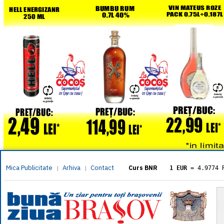
Mica Publicitate
Arhiva
Contact
|
|
Curs BNR
1 EUR
= 4.9774 
1 USD
= 4.3833 
1 GBP
= 5.8304 
1 XAU
= 464.461
1 AED
= 1.1933 
1 AUD
= 2.7957 
1 BGN
= 2.5449 