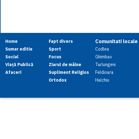
Comunitati locale
Home
Fapt divers
Sumar editie
Sport
Codlea
Social
Focus
Ghimbav
Viață Publică
Ziarul de mâine
Tarlungeni
Afaceri
Supliment Religios
Feldioara
Ortodox
Halchiu