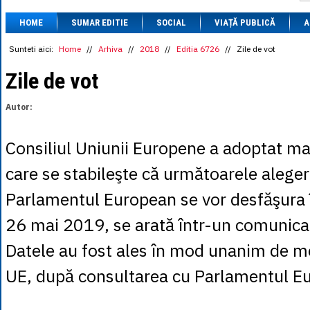
1 BRL
= 0.7714 
HOME
SUMAR EDITIE
SOCIAL
VIAȚĂ PUBLICĂ
1 CAD
= 3.1559 
A
1 CHF
= 5.2813 
1 CNY
= 0.6015 
Sunteti aici:
Home
//
Arhiva
//
2018
//
Editia 6726
//
Zile de vot
1 CZK
= 0.1993 
1 DKK
= 0.6668 
Zile de vot
1 EGP
= 0.0860 
1 HUF
= 1.2223 
Autor:
1 INR
= 0.0513 
1 JPY
= 3.0556 
1 KRW
= 0.3047 
Consiliul Uniunii Europene a adoptat mar
1 MDL
= 0.2538 
1 MXN
= 0.2227 
care se stabileşte că următoarele aleger
1 NOK
= 0.4191 
1 NZD
= 2.6097 
Parlamentul European se vor desfăşura 
1 PLN
= 1.1646 
1 RSD
= 0.0425 
26 mai 2019, se arată într-un comunicat 
1 RUB
= 0.0530 
1 SEK
= 0.4526 
Datele au fost ales în mod unanim de me
1 TRY
= 0.1141 
1 UAH
= 0.1048 
UE, după consultarea cu Parlamentul E
1 XDR
= 5.9383 
1 ZAR
= 0.2318 