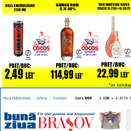
Mica Publicitate
Arhiva
Contact
|
|
Curs BNR
1 EUR
= 4.9774 
1 USD
= 4.3833 
1 GBP
= 5.8304 
1 XAU
= 464.461
1 AED
= 1.1933 
1 AUD
= 2.7957 
1 BGN
= 2.5449 