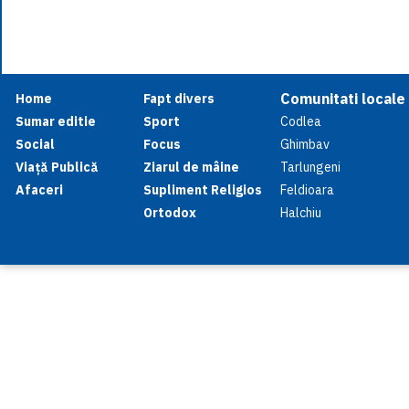
Comunitati locale
Home
Fapt divers
Sumar editie
Sport
Codlea
Social
Focus
Ghimbav
Viață Publică
Ziarul de mâine
Tarlungeni
Afaceri
Supliment Religios
Feldioara
Ortodox
Halchiu