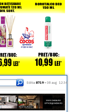
Editia
8719 -
08 aug
12:34