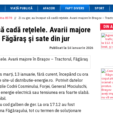
1 BRL
= 0.7714 RON
VIAȚĂ PUBLICĂ
1 CAD
= 3.1559 RON
AFACERI
FAPT DIVERS
SPORT
1 CHF
= 5.2813 RON
1 CNY
= 0.6015 RON
itia 8578
//
Zi cu ger, au început să cadă reţelele. Avarii majore în Braşov – Tracto
1 CZK
= 0.1993 RON
DIN 
1 DKK
= 0.6668 RON
să cadă reţelele. Avarii majore
1 EGP
= 0.0860 RON
1 HUF
= 1.2223 RON
 Făgăraş şi sate din jur
1 INR
= 0.0513 RON
1 JPY
= 3.0556 RON
Publicat la
14 ianuarie 2026
1 KRW
= 0.3047 RON
1 MDL
= 0.2538 RON
1 MXN
= 0.2227 RON
1 NOK
= 0.4191 RON
1 NZD
= 2.6097 RON
1 PLN
= 1.1646 RON
 marţi, 13 ianuarie, fără curent, începând cu ora
1 RSD
= 0.0425 RON
e site-ul distributie-energie.ro. Potrivit datelor
1 RUB
= 0.0530 RON
1 SEK
= 0.4526 RON
zile Codrii Cosminului, Forjei, General Mociulschi,
1 TRY
= 0.1141 RON
 energie electrică sau tensiunea era foarte slabă.
1 UAH
= 0.1048 RON
bil.
1 XDR
= 5.9383 RON
1 ZAR
= 0.2318 RON
 cu cod galben de ger. La ora 17.12 au fost
ona Făgăraşului, tot cu termen de soluţionare