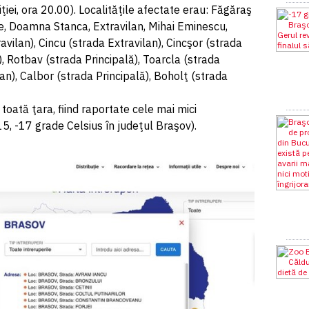
diţiei, ora 20.00). Localităţile afectate erau: Făgăraş
asile, Doamna Stanca, Extravilan, Mihai Eminescu,
ravilan), Cincu (strada Extravilan), Cincşor (strada
), Rotbav (strada Principală), Toarcla (strada
an), Calbor (strada Principală), Boholţ (strada
 toată ţara, fiind raportate cele mai mici
5, -17 grade Celsius în judeţul Braşov).