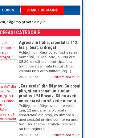
FOCUS
ZIARUL DE MÂINE
rul, Făgăraş şi sate din jur
ACEEAȘI CATEGORIE
Agresiv în trafic, raportat la 112.
Era şi beat, şi drogat
Poliţiştii din Râşnov au fost sesizaţi
sâmbătă, 10 ianuarie, în jurul orei
08.30, de către un participant la
trafic, care semnala faptul că, la
volanul unei autoutilitare, ce[...]
2026-01-14
citeste mai mult
„Casierele” din Râşnov: Cu coşul
plin, şi-au scanat un singur
produs. IPJ Braşov: Să nu aveţi
impresia că nu vă vede nimeni
Poliţiştii din Râşnov au intervenit
luni, 12 ianuarie, la o unitate
comercială din oraş, ca urmare a
unei sesizări privind comiterea unui
furt. Două femei, ambele localnice,
au fost reţinute[...]
2026-01-14
citeste mai mult