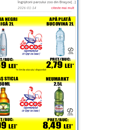
îngrijitorii parcului zoo din Braşov[...]
2026-01-14
citeste mai mult