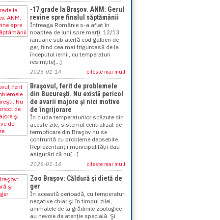
-17 grade la Braşov. ANM: Gerul
revine spre finalul săptămânii
Întreaga Românie s-a aflat în
noaptea de luni spre marţi, 12/13
ianuarie sub alertă cod galben de
ger, fiind cea mai friguroasă de la
începutul iernii, cu temperaturi
resimţite[...]
2026-01-14
citeste mai mult
Braşovul, ferit de problemele
din Bucureşti. Nu există pericol
de avarii majore şi nici motive
de îngrijorare
În ciuda temperaturilor scăzute din
aceste zile, sistemul centralizat de
termoficare din Braşov nu se
confruntă cu probleme deosebite.
Reprezentanţii municipalităţii dau
asigurări că nu[...]
2026-01-14
citeste mai mult
Zoo Braşov: Căldură şi dietă de
ger
În această perioadă, cu temperaturi
negative chiar şi în timpul zilei,
animalele de la grădinile zoologice
au nevoie de atenţie specială. Şi