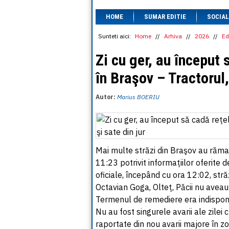
HOME
SUMAR EDITIE
SOCIAL
Sunteti aici:
Home
//
Arhiva
//
2026
//
Ed
Zi cu ger, au început 
în Braşov – Tractorul,
Autor:
Marius BOERIU
Mai multe străzi din Braşov au rămas
11:23 potrivit informaţiilor oferite d
oficiale, începând cu ora 12:02, stră
Octavian Goga, Olteţ, Păcii nu aveau
Termenul de remediere era indisponi
Nu au fost singurele avarii ale zilei
raportate din nou avarii majore în z