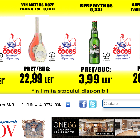
urs BNR
1 EUR
= 4.9774 RON
1 USD
= 4.3833 RON
1 GBP
= 5.8304 RON
1 XAU
= 464.4611 RON
1 AED
= 1.1933 RON
1 AUD
= 2.7957 RON
1 BGN
= 2.5449 RON