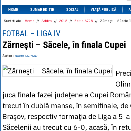
1 BRL
= 0.7714 
HOME
SUMAR EDITIE
SOCIAL
VIAȚĂ PUBLICĂ
1 CAD
= 3.1559 
A
1 CHF
= 5.2813 
1 CNY
= 0.6015 
Sunteti aici:
Home
//
Arhiva
//
2018
//
Editia 6728
//
Zărneşti – Săcele, î
1 CZK
= 0.1993 
1 DKK
= 0.6668 
FOTBAL – LIGA IV
1 EGP
= 0.0860 
1 HUF
= 1.2223 
Zărneşti – Săcele, în finala Cupei
1 INR
= 0.0513 
1 JPY
= 3.0556 
Autor:
Iulian CUIBAR
1 KRW
= 0.3047 
1 MDL
= 0.2538 
1 MXN
= 0.2227 
Preci
1 NOK
= 0.4191 
1 NZD
= 2.6097 
Olim
1 PLN
= 1.1646 
1 RSD
= 0.0425 
juca finala fazei judeţene a Cupei Român
1 RUB
= 0.0530 
1 SEK
= 0.4526 
trecut în dublă manse, în semifinale, d
1 TRY
= 0.1141 
1 UAH
= 0.1048 
Braşov, respectiv formaţia de Liga a 5-a
1 XDR
= 5.9383 
1 ZAR
= 0.2318 
Săcelenii au trecut cu 6-0, acasă, în ret