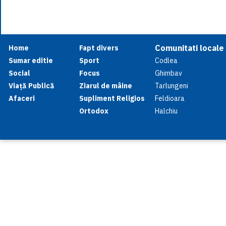
Comunitati locale
Home
Fapt divers
Sumar editie
Sport
Codlea
Social
Focus
Ghimbav
Viață Publică
Ziarul de mâine
Tarlungeni
Afaceri
Supliment Religios
Feldioara
Ortodox
Halchiu