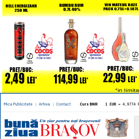
Mica Publicitate
Arhiva
Contact
|
|
Curs BNR
1 EUR
= 4.9774 
1 USD
= 4.3833 
1 GBP
= 5.8304 
1 XAU
= 464.461
1 AED
= 1.1933 
1 AUD
= 2.7957 
1 BGN
= 2.5449 