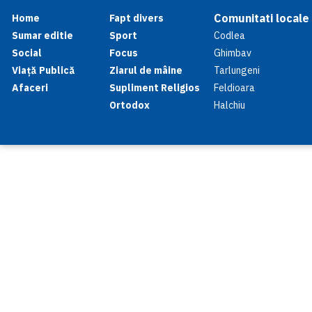
Comunitati locale
Home
Fapt divers
Sumar editie
Sport
Codlea
Social
Focus
Ghimbav
Viață Publică
Ziarul de mâine
Tarlungeni
Afaceri
Supliment Religios
Feldioara
Ortodox
Halchiu