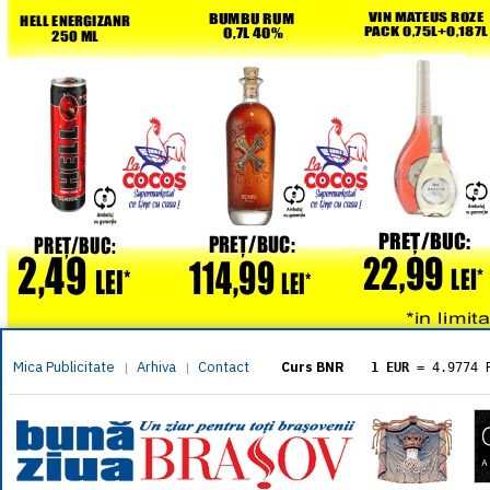
Mica Publicitate
Arhiva
Contact
|
|
Curs BNR
1 EUR
= 4.9774 
1 USD
= 4.3833 
1 GBP
= 5.8304 
1 XAU
= 464.461
1 AED
= 1.1933 
1 AUD
= 2.7957 
1 BGN
= 2.5449 