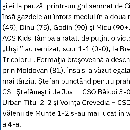
şi ei la pauză, printr-un gol semnat de C
însă gazdele au întors meciul în a doua r
(49), Dinu (75), Godin (90) şi Micu (90+
ACS Kids Tâmpa a ratat, de puţin, o victo
„Urşii” au remizat, scor 1-1 (0-0), la Br
Tricolorul. Formaţia braşoveană a deschi
prin Moldovan (81), însă s-a văzut egala
mai târziu, Ştefan punctând pentru prah
CSL Ştefăneştii de Jos – CSO Băicoi 3-
Urban Titu 2-2 şi Voinţa Crevedia – CSO
Vălenii de Munte 1-2 s-au mai jucat în 
a 4-a.