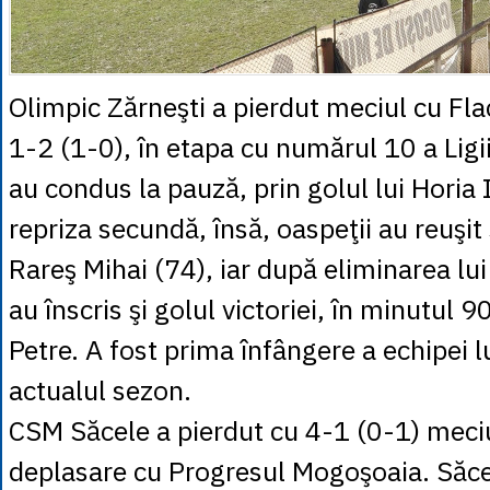
Olimpic Zărneşti a pierdut meciul cu Fla
1-2 (1-0), în etapa cu numărul 10 a Ligii
au condus la pauză, prin golul lui Horia I
repriza secundă, însă, oaspeţii au reuşit
Rareş Mihai (74), iar după eliminarea lu
au înscris şi golul victoriei, în minutul 
Petre. A fost prima înfângere a echipei l
actualul sezon.
CSM Săcele a pierdut cu 4-1 (0-1) meciu
deplasare cu Progresul Mogoşoaia. Săce