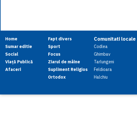
Comunitati locale
Home
Fapt divers
Sumar editie
Sport
Codlea
Social
Focus
Ghimbav
Viață Publică
Ziarul de mâine
Tarlungeni
Afaceri
Supliment Religios
Feldioara
Ortodox
Halchiu