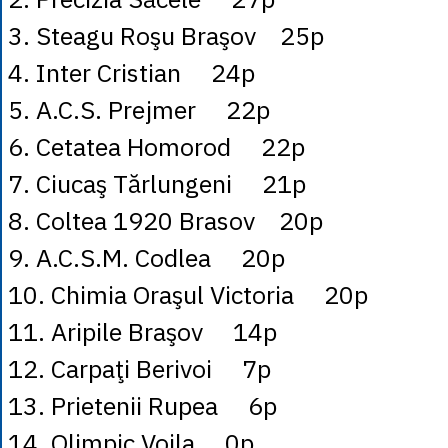
3. Steagu Roşu Braşov 25p
4. Inter Cristian 24p
5. A.C.S. Prejmer 22p
6. Cetatea Homorod 22p
7. Ciucaş Tărlungeni 21p
8. Coltea 1920 Brasov 20p
9. A.C.S.M. Codlea 20p
10. Chimia Oraşul Victoria 20p
11. Aripile Braşov 14p
12. Carpaţi Berivoi 7p
13. Prietenii Rupea 6p
14. Olimpic Voila 0p