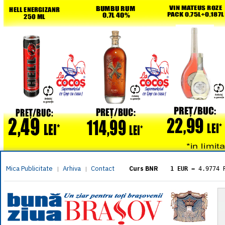
Mica Publicitate
Arhiva
Contact
|
|
Curs BNR
1 EUR
= 4.9774 
1 USD
= 4.3833 
1 GBP
= 5.8304 
1 XAU
= 464.461
1 AED
= 1.1933 
1 AUD
= 2.7957 
1 BGN
= 2.5449 