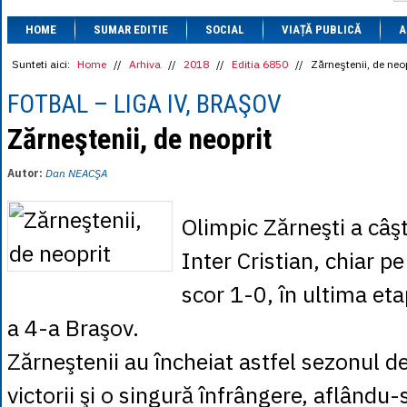
1 BRL
= 0.7714 
HOME
SUMAR EDITIE
SOCIAL
VIAȚĂ PUBLICĂ
1 CAD
= 3.1559 
A
1 CHF
= 5.2813 
1 CNY
= 0.6015 
Sunteti aici:
Home
//
Arhiva
//
2018
//
Editia 6850
//
Zărneştenii, de neo
1 CZK
= 0.1993 
1 DKK
= 0.6668 
FOTBAL – LIGA IV, BRAŞOV
1 EGP
= 0.0860 
1 HUF
= 1.2223 
Zărneştenii, de neoprit
1 INR
= 0.0513 
1 JPY
= 3.0556 
Autor:
Dan NEACŞA
1 KRW
= 0.3047 
1 MDL
= 0.2538 
1 MXN
= 0.2227 
Olimpic Zărneşti a câş
1 NOK
= 0.4191 
1 NZD
= 2.6097 
Inter Cristian, chiar pe
1 PLN
= 1.1646 
1 RSD
= 0.0425 
scor 1-0, în ultima etap
1 RUB
= 0.0530 
1 SEK
= 0.4526 
a 4-a Braşov.
1 TRY
= 0.1141 
1 UAH
= 0.1048 
Zărneştenii au încheiat astfel sezonul 
1 XDR
= 5.9383 
1 ZAR
= 0.2318 
victorii şi o singură înfrângere, aflându