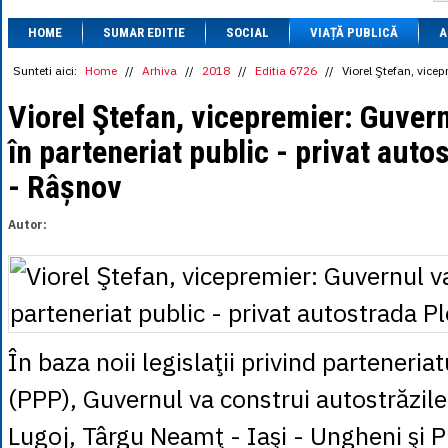
1 BRL
= 0.7714 
HOME
SUMAR EDITIE
SOCIAL
VIAȚĂ PUBLICĂ
1 CAD
= 3.1559 
A
1 CHF
= 5.2813 
1 CNY
= 0.6015 
Sunteti aici:
Home
//
Arhiva
//
2018
//
Editia 6726
//
Viorel Ştefan, vicep
1 CZK
= 0.1993 
1 DKK
= 0.6668 
Viorel Ştefan, vicepremier: Guvern
1 EGP
= 0.0860 
în parteneriat public - privat auto
1 HUF
= 1.2223 
1 INR
= 0.0513 
- Râșnov
1 JPY
= 3.0556 
1 KRW
= 0.3047 
1 MDL
= 0.2538 
Autor:
1 MXN
= 0.2227 
1 NOK
= 0.4191 
1 NZD
= 2.6097 
1 PLN
= 1.1646 
1 RSD
= 0.0425 
1 RUB
= 0.0530 
1 SEK
= 0.4526 
În baza noii legislaţii privind parteneria
1 TRY
= 0.1141 
1 UAH
= 0.1048 
(PPP), Guvernul va construi autostrăzil
1 XDR
= 5.9383 
1 ZAR
= 0.2318 
Lugoj, Târgu Neamţ - Iaşi - Ungheni şi P