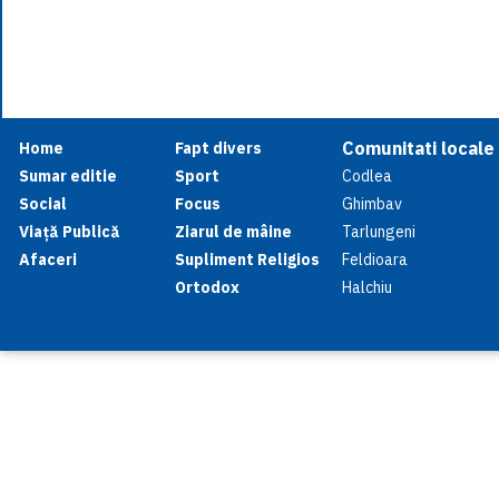
Comunitati locale
Home
Fapt divers
Sumar editie
Sport
Codlea
Social
Focus
Ghimbav
Viață Publică
Ziarul de mâine
Tarlungeni
Afaceri
Supliment Religios
Feldioara
Ortodox
Halchiu