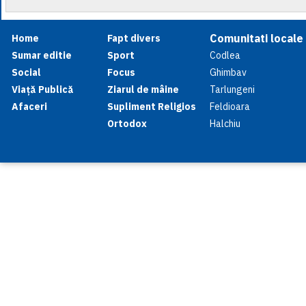
Comunitati locale
Home
Fapt divers
Sumar editie
Sport
Codlea
Social
Focus
Ghimbav
Viață Publică
Ziarul de mâine
Tarlungeni
Afaceri
Supliment Religios
Feldioara
Ortodox
Halchiu