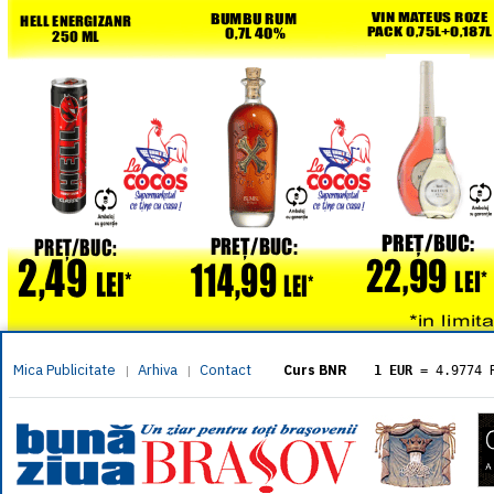
Mica Publicitate
Arhiva
Contact
|
|
Curs BNR
1 EUR
= 4.9774 
1 USD
= 4.3833 
1 GBP
= 5.8304 
1 XAU
= 464.461
1 AED
= 1.1933 
1 AUD
= 2.7957 
1 BGN
= 2.5449 