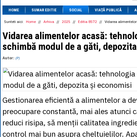
1 BRL
= 0.7714 
HOME
SUMAR EDITIE
SOCIAL
VIAȚĂ PUBLICĂ
1 CAD
= 3.1559 
A
1 CHF
= 5.2813 
1 CNY
= 0.6015 
Sunteti aici:
Home
//
Arhiva
//
2025
//
Editia 8572
//
Vidarea alimentelor
1 CZK
= 0.1993 
1 DKK
= 0.6668 
Vidarea alimentelor acasă: tehnolo
1 EGP
= 0.0860 
schimbă modul de a găti, depozita
1 HUF
= 1.2223 
1 INR
= 0.0513 
1 JPY
= 3.0556 
Autor:
(P)
1 KRW
= 0.3047 
1 MDL
= 0.2538 
1 MXN
= 0.2227 
1 NOK
= 0.4191 
1 NZD
= 2.6097 
1 PLN
= 1.1646 
1 RSD
= 0.0425 
Gestionarea eficientă a alimentelor a de
1 RUB
= 0.0530 
1 SEK
= 0.4526 
preocupare constantă, mai ales atunci câ
1 TRY
= 0.1141 
1 UAH
= 0.1048 
reduci risipa, să menții calitatea ingredie
1 XDR
= 5.9383 
1 ZAR
= 0.2318 
control mai bun asupra cheltuielilor. Ap