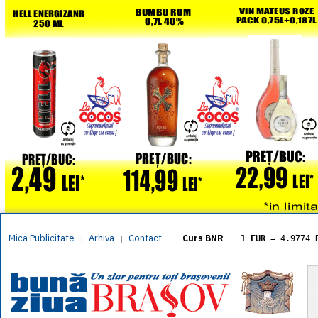
Mica Publicitate
Arhiva
Contact
|
|
Curs BNR
1 EUR
= 4.9774 
1 USD
= 4.3833 
1 GBP
= 5.8304 
1 XAU
= 464.461
1 AED
= 1.1933 
1 AUD
= 2.7957 
1 BGN
= 2.5449 