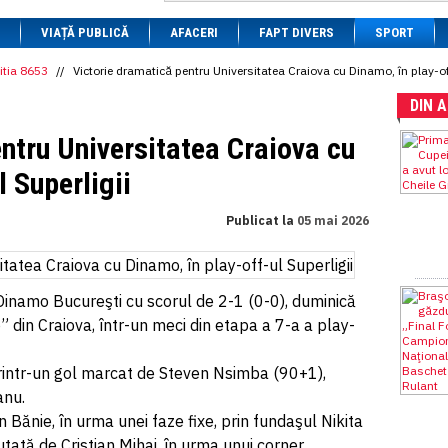
1 BRL
= 0.7714 RON
VIAȚĂ PUBLICĂ
1 CAD
= 3.1559 RON
AFACERI
FAPT DIVERS
SPORT
1 CHF
= 5.2813 RON
1 CNY
= 0.6015 RON
itia 8653
//
Victorie dramatică pentru Universitatea Craiova cu Dinamo, în play-off
1 CZK
= 0.1993 RON
DIN 
1 DKK
= 0.6668 RON
1 EGP
= 0.0860 RON
ntru Universitatea Craiova cu
1 HUF
= 1.2223 RON
1 INR
= 0.0513 RON
l Superligii
1 JPY
= 3.0556 RON
1 KRW
= 0.3047 RON
1 MDL
= 0.2538 RON
Publicat la
05 mai 2026
1 MXN
= 0.2227 RON
1 NOK
= 0.4191 RON
1 NZD
= 2.6097 RON
1 PLN
= 1.1646 RON
 Dinamo Bucureşti cu scorul de 2-1 (0-0), duminică
1 RSD
= 0.0425 RON
1 RUB
= 0.0530 RON
din Craiova, într-un meci din etapa a 7-a a play-
1 SEK
= 0.4526 RON
1 TRY
= 0.1141 RON
printr-un gol marcat de Steven Nsimba (90+1),
1 UAH
= 0.1048 RON
1 XDR
= 5.9383 RON
anu.
1 ZAR
= 0.2318 RON
 Bănie, în urma unei faze fixe, prin fundaşul Nikita
tată de Cristian Mihai, în urma unui corner.