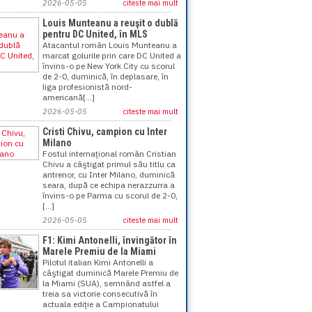
2026-05-05
citeste mai mult
Louis Munteanu a reuşit o dublă
pentru DC United, în MLS
Atacantul român Louis Munteanu a
marcat golurile prin care DC United a
învins-o pe New York City cu scorul
de 2-0, duminică, în deplasare, în
liga profesionistă nord-
americană[...]
2026-05-05
citeste mai mult
Cristi Chivu, campion cu Inter
Milano
Fostul internaţional român Cristian
Chivu a câştigat primul său titlu ca
antrenor, cu Inter Milano, duminică
seara, după ce echipa nerazzurra a
învins-o pe Parma cu scorul de 2-0,
[...]
2026-05-05
citeste mai mult
F1: Kimi Antonelli, învingător în
Marele Premiu de la Miami
Pilotul italian Kimi Antonelli a
câştigat duminică Marele Premiu de
la Miami (SUA), semnând astfel a
treia sa victorie consecutivă în
actuala ediţie a Campionatului