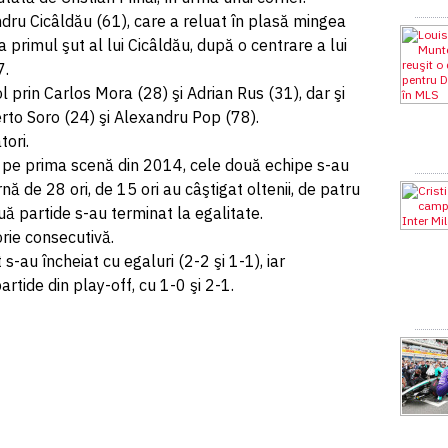
dru Cicâldău (61), care a reluat în plasă mingea
 primul şut al lui Cicâldău, după o centrare a lui
7.
l prin Carlos Mora (28) şi Adrian Rus (31), dar şi
rto Soro (24) şi Alexandru Pop (78).
ori.
n pe prima scenă din 2014, cele două echipe s-au
rnă de 28 ori, de 15 ori au câştigat oltenii, de patru
ouă partide s-au terminat la egalitate.
orie consecutivă.
s-au încheiat cu egaluri (2-2 şi 1-1), iar
rtide din play-off, cu 1-0 şi 2-1.