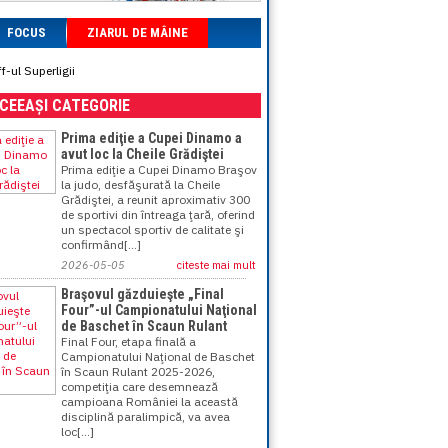
FOCUS
ZIARUL DE MÂINE
-ul Superligii
ACEEAȘI CATEGORIE
Prima ediţie a Cupei Dinamo a
avut loc la Cheile Grădiştei
Prima ediţie a Cupei Dinamo Braşov
la judo, desfăşurată la Cheile
Grădiştei, a reunit aproximativ 300
de sportivi din întreaga ţară, oferind
un spectacol sportiv de calitate şi
confirmând[...]
2026-05-05
citeste mai mult
Braşovul găzduieşte „Final
Four”-ul Campionatului Naţional
de Baschet în Scaun Rulant
Final Four, etapa finală a
Campionatului Naţional de Baschet
în Scaun Rulant 2025-2026,
competiţia care desemnează
campioana României la această
disciplină paralimpică, va avea
loc[...]