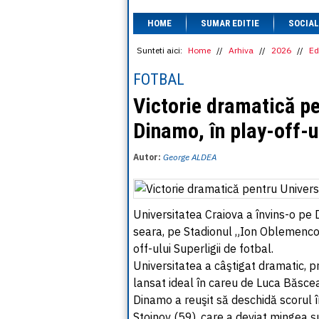
HOME
SUMAR EDITIE
SOCIAL
Sunteti aici:
Home
//
Arhiva
//
2026
//
Ed
FOTBAL
Victorie dramatică pe
Dinamo, în play-off-u
Autor:
George ALDEA
Universitatea Craiova a învins-o pe
seara, pe Stadionul „Ion Oblemenco” 
off-ului Superligii de fotbal.
Universitatea a câştigat dramatic, 
lansat ideal în careu de Luca Băsce
Dinamo a reuşit să deschidă scorul în
Stoinov (59), care a deviat mingea şu