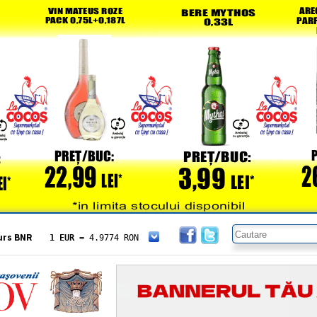
urs BNR
1 EUR
= 4.9774 RON
1 USD
= 4.3833 RON
1 GBP
= 5.8304 RON
1 XAU
= 464.4611 RON
1 AED
= 1.1933 RON
1 AUD
= 2.7957 RON
1 BGN
= 2.5449 RON