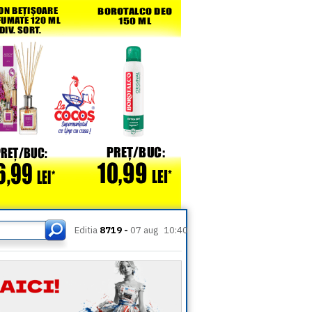
Editia
8719 -
07 aug
10:40