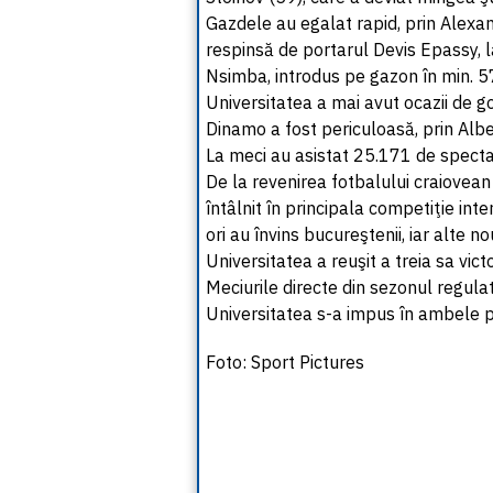
Gazdele au egalat rapid, prin Alexan
respinsă de portarul Devis Epassy, la
Nsimba, introdus pe gazon în min. 5
Universitatea a mai avut ocazii de go
Dinamo a fost periculoasă, prin Albe
La meci au asistat 25.171 de spectat
De la revenirea fotbalului craiovea
întâlnit în principala competiţie inte
ori au învins bucureştenii, iar alte n
Universitatea a reuşit a treia sa vict
Meciurile directe din sezonul regulat 
Universitatea s-a impus în ambele pa
Foto: Sport Pictures