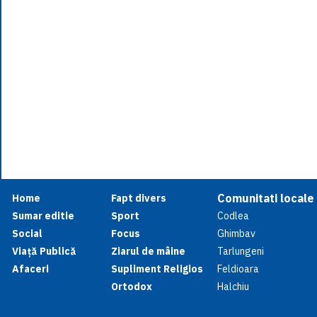
Comunitati locale
Home
Fapt divers
Sumar editie
Sport
Codlea
Social
Focus
Ghimbav
Viață Publică
Ziarul de mâine
Tarlungeni
Afaceri
Supliment Religios
Feldioara
Ortodox
Halchiu