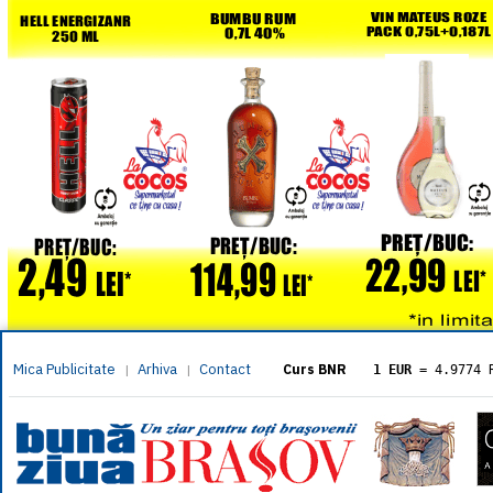
Mica Publicitate
Arhiva
Contact
|
|
Curs BNR
1 EUR
= 4.9774 
1 USD
= 4.3833 
1 GBP
= 5.8304 
1 XAU
= 464.461
1 AED
= 1.1933 
1 AUD
= 2.7957 
1 BGN
= 2.5449 