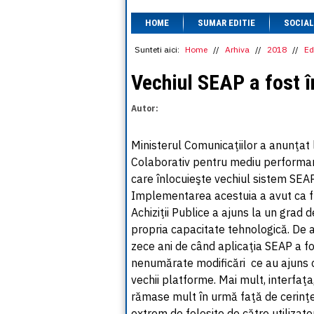
HOME
SUMAR EDITIE
SOCIAL
Sunteti aici:
Home
//
Arhiva
//
2018
//
Ed
Vechiul SEAP a fost î
Autor:
Ministerul Comunicaţiilor a anunţat 
Colaborativ pentru mediu performant
care înlocuieşte vechiul sistem SEAP
Implementarea acestuia a avut ca f
Achiziţii Publice a ajuns la un grad 
propria capacitate tehnologică. De a
zece ani de când aplicaţia SEAP a fo
nenumărate modificări ce au ajuns 
vechii platforme. Mai mult, interfaţa
rămase mult în urmă faţă de cerinţele
extrem de folosite de către utilizato