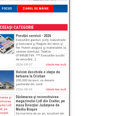
FOCUS
ZIARUL DE MÂINE
ACEEAȘI CATEGORIE
Prestări servicii - 2026
Executăm garduri, porţi, balustrade
şi balcoane şi filegorii din lemn şi
fier. Putem asigura şi materialele, la
cererea clientului. Telefon
0749585749. *** Executăm lucrări
de renovări[...]
2026-08-07
citeste mai mult
Holcim deschide o staţie de
betoane la Cristian
200.000 de euro, va deservi
şantierele din zonă
2026-08-05
citeste mai mult
Dărâmarea şi reconstruirea
magazinului Lidl din Craiter, pe
masa Direcţiei Judeţene de
Mediu Braşov
De mai bine de un an, locuitorii din