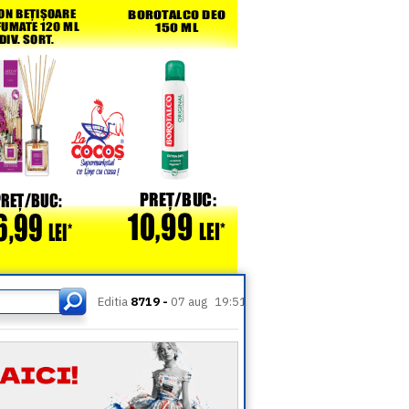
Editia
8719 -
07 aug
19:51