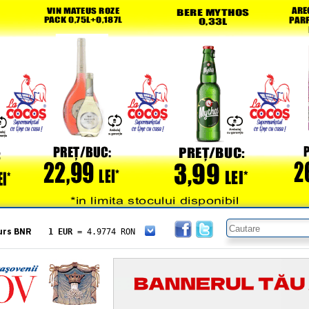
urs BNR
1 EUR
= 4.9774 RON
1 USD
= 4.3833 RON
1 GBP
= 5.8304 RON
1 XAU
= 464.4611 RON
1 AED
= 1.1933 RON
1 AUD
= 2.7957 RON
1 BGN
= 2.5449 RON