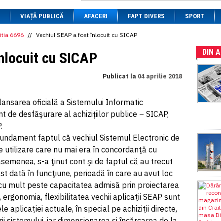
1 BRL
= 0.7714 RON
VIAȚĂ PUBLICĂ
1 CAD
= 3.1559 RON
AFACERI
FAPT DIVERS
SPORT
1 CHF
= 5.2813 RON
1 CNY
= 0.6015 RON
itia 6696
//
Vechiul SEAP a fost înlocuit cu SICAP
1 CZK
= 0.1993 RON
DIN 
1 DKK
= 0.6668 RON
nlocuit cu SICAP
1 EGP
= 0.0860 RON
1 HUF
= 1.2223 RON
Publicat la
04 aprilie 2018
1 INR
= 0.0513 RON
1 JPY
= 3.0556 RON
1 KRW
= 0.3047 RON
lansarea oficială a Sistemului Informatic
1 MDL
= 0.2538 RON
 de desfăşurare al achizițiilor publice – SICAP,
1 MXN
= 0.2227 RON
1 NOK
= 0.4191 RON
.
1 NZD
= 2.6097 RON
undament faptul că vechiul Sistemul Electronic de
1 PLN
= 1.1646 RON
de utilizare care nu mai era în concordanţă cu
1 RSD
= 0.0425 RON
1 RUB
= 0.0530 RON
semenea, s-a ţinut cont şi de faptul că au trecut
1 SEK
= 0.4526 RON
st dată în funcţiune, perioadă în care au avut loc
1 TRY
= 0.1141 RON
cu mult peste capacitatea admisă prin proiectarea
1 UAH
= 0.1048 RON
1 XDR
= 5.9383 RON
, ergonomia, flexibilitatea vechii aplicaţii SEAP sunt
1 ZAR
= 0.2318 RON
 aplicaţiei actuale, în special pe achiziţii directe,
rii sistemului, iar dimensionarea şi încărcarea de la