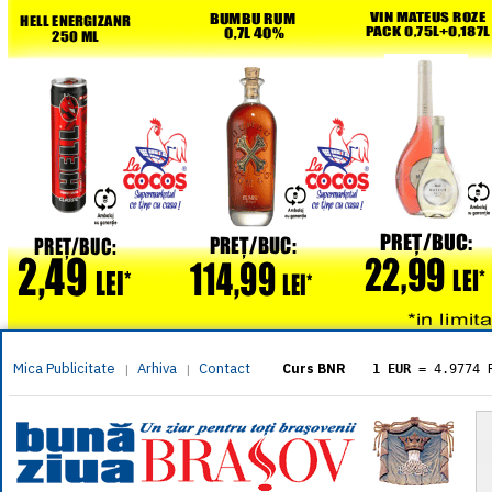
Mica Publicitate
Arhiva
Contact
|
|
Curs BNR
1 EUR
= 4.9774 
1 USD
= 4.3833 
1 GBP
= 5.8304 
1 XAU
= 464.461
1 AED
= 1.1933 
1 AUD
= 2.7957 
1 BGN
= 2.5449 