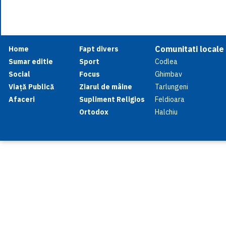
Comunitati locale
Home
Fapt divers
Sumar editie
Sport
Codlea
Social
Focus
Ghimbav
Viață Publică
Ziarul de mâine
Tarlungeni
Afaceri
Supliment Religios
Feldioara
Ortodox
Halchiu