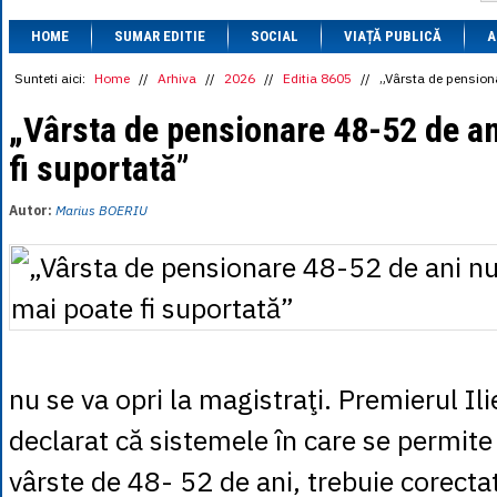
1 BRL
= 0.7714 
HOME
SUMAR EDITIE
SOCIAL
VIAȚĂ PUBLICĂ
1 CAD
= 3.1559 
A
1 CHF
= 5.2813 
1 CNY
= 0.6015 
Sunteti aici:
Home
//
Arhiva
//
2026
//
Editia 8605
//
„Vârsta de pension
1 CZK
= 0.1993 
1 DKK
= 0.6668 
„Vârsta de pensionare 48-52 de an
1 EGP
= 0.0860 
fi suportată”
1 HUF
= 1.2223 
1 INR
= 0.0513 
1 JPY
= 3.0556 
Autor:
Marius BOERIU
1 KRW
= 0.3047 
1 MDL
= 0.2538 
1 MXN
= 0.2227 
1 NOK
= 0.4191 
1 NZD
= 2.6097 
1 PLN
= 1.1646 
1 RSD
= 0.0425 
1 RUB
= 0.0530 
1 SEK
= 0.4526 
nu se va opri la magistraţi. Premierul Il
1 TRY
= 0.1141 
1 UAH
= 0.1048 
declarat că sistemele în care se permite
1 XDR
= 5.9383 
1 ZAR
= 0.2318 
vârste de 48- 52 de ani, trebuie corecta