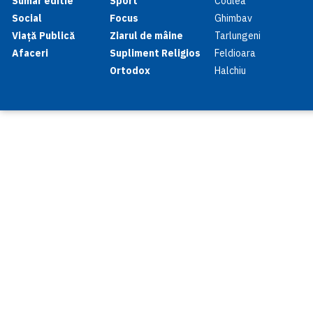
Sumar editie
Sport
Codlea
Social
Focus
Ghimbav
Viață Publică
Ziarul de mâine
Tarlungeni
Afaceri
Supliment Religios
Feldioara
Ortodox
Halchiu