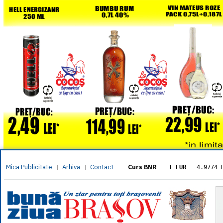
Mica Publicitate
Arhiva
Contact
|
|
Curs BNR
1 EUR
= 4.9774 
1 USD
= 4.3833 
1 GBP
= 5.8304 
1 XAU
= 464.461
1 AED
= 1.1933 
1 AUD
= 2.7957 
1 BGN
= 2.5449 