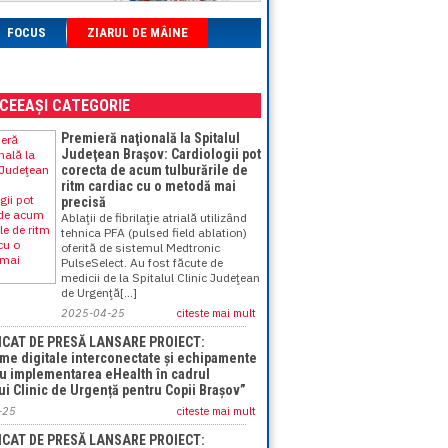
FOCUS
ZIARUL DE MÂINE
ACEEAȘI CATEGORIE
Premieră naţională la Spitalul
Judeţean Braşov: Cardiologii pot
corecta de acum tulburările de
ritm cardiac cu o metodă mai
precisă
Ablaţii de fibrilaţie atrială utilizând
tehnica PFA (pulsed field ablation)
oferită de sistemul Medtronic
PulseSelect. Au fost făcute de
medicii de la Spitalul Clinic Judeţean
de Urgenţă[...]
2025-04-25
citeste mai mult
CAT DE PRESĂ LANSARE PROIECT:
rme digitale interconectate și echipamente
ru implementarea eHealth în cadrul
lui Clinic de Urgență pentru Copii Brașov”
-25
citeste mai mult
CAT DE PRESĂ LANSARE PROIECT: