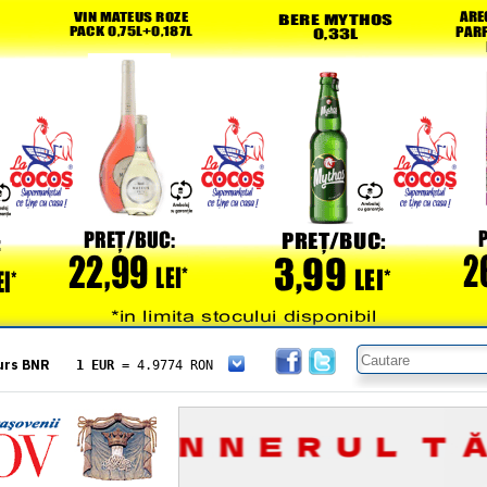
urs BNR
1 EUR
= 4.9774 RON
1 USD
= 4.3833 RON
1 GBP
= 5.8304 RON
1 XAU
= 464.4611 RON
1 AED
= 1.1933 RON
1 AUD
= 2.7957 RON
1 BGN
= 2.5449 RON