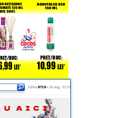
Editia
8718 -
06 aug
03:51