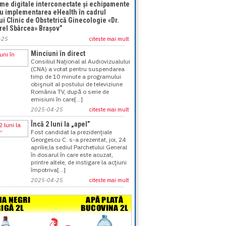
rme digitale interconectate și echipamente
ru implementarea eHealth în cadrul
ui Clinic de Obstetrică Ginecologie «Dr.
rel Sbârcea» Brașov”
-25
citeste mai mult
Minciuni în direct
Consiliul Naţional al Audiovizualului
(CNA) a votat pentru suspendarea
timp de 10 minute a programului
obişnuit al postului de televiziune
România TV, după o serie de
emisiuni în care[...]
2025-04-25
citeste mai mult
Încă 2 luni la „apel”
Fost candidat la prezidenţiale
Georgescu C. s-a prezentat, joi, 24
aprilie,la sediul Parchetului General
în dosarul în care este acuzat,
printre altele, de instigare la acţiuni
împotriva[...]
2025-04-25
citeste mai mult