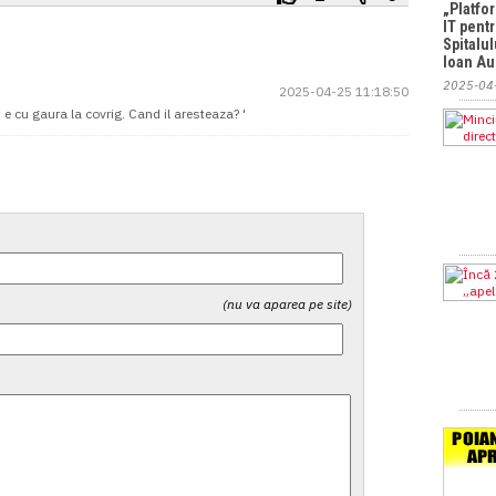
„Platfo
IT pent
Spitalul
Ioan Au
2025-04
2025-04-25 11:18:50
 e cu gaura la covrig. Cand il aresteaza? '
(nu va aparea pe site)