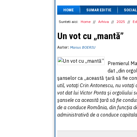
HOME
SUMAR EDITIE
SOCIAL
Sunteti aici:
Home
//
Arhiva
//
2025
//
Ed
Un vot cu „mantă”
Autor:
Marius BOERIU
Premierul Mar
dat „din orgo
şanselor ca „această ţară să fie co
util, votaţi Crin Antonescu, nu votaţi 
vot dat lui Victor Ponta şi orgoliului
şansele ca această ţară să fie cond
de a conduce România, din funcţia de 
administrativă de a conduce capital