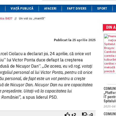
1 BRL
= 0.7714 RON
VIAȚĂ PUBLICĂ
1 CAD
= 3.1559 RON
AFACERI
FAPT DIVERS
SPORT
1 CHF
= 5.2813 RON
1 CNY
= 0.6015 RON
itia 8407
//
Un vot cu „mantă”
1 CZK
= 0.1993 RON
DIN 
1 DKK
= 0.6668 RON
1 EGP
= 0.0860 RON
1 HUF
= 1.2223 RON
Publicat la
25 aprilie 2025
1 INR
= 0.0513 RON
1 JPY
= 3.0556 RON
1 KRW
= 0.3047 RON
cel Ciolacu a declarat joi, 24 aprilie, că orice vot
1 MDL
= 0.2538 RON
liu” lui Victor Ponta duce defapt la creşterea
1 MXN
= 0.2227 RON
1 NOK
= 0.4191 RON
ndusă de Nicuşor Dan”.
„De aceea, eu vă rog, votaţi
1 NZD
= 2.6097 RON
orgoliul personal al lui Victor Ponta, pentru că orice
1 PLN
= 1.1646 RON
 său personal, de fapt este un vot pentru a creşte
1 RSD
= 0.0425 RON
1 RUB
= 0.0530 RON
usă de Nicuşor Dan. Nicuşor Dan nu are capacitatea
1 SEK
= 0.4526 RON
COMUNI
preşedinte. Uitaţi-vă la capacitatea lui
1 TRY
= 0.1141 RON
„Platfo
a României”,
a spus liderul PSD.
IT pent
1 UAH
= 0.1048 RON
Spitalu
1 XDR
= 5.9383 RON
1 ZAR
= 0.2318 RON
2025-04
COMUNI
+2
-0