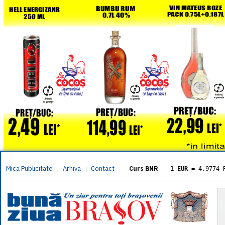
Mica Publicitate
Arhiva
Contact
|
|
Curs BNR
1 EUR
= 4.9774 
1 USD
= 4.3833 
1 GBP
= 5.8304 
1 XAU
= 464.461
1 AED
= 1.1933 
1 AUD
= 2.7957 
1 BGN
= 2.5449 