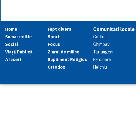
Comunitati locale
Home
Fapt divers
Sumar editie
Sport
Codlea
Social
Focus
Ghimbav
Viață Publică
Ziarul de mâine
Tarlungeni
Afaceri
Supliment Religios
Feldioara
Ortodox
Halchiu