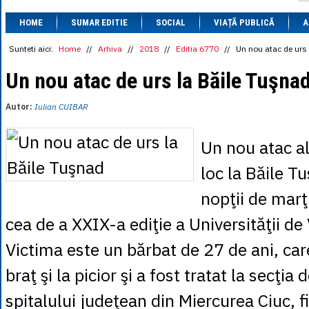
1 BRL
= 0.7714 
HOME
SUMAR EDITIE
SOCIAL
VIAȚĂ PUBLICĂ
1 CAD
= 3.1559 
A
1 CHF
= 5.2813 
1 CNY
= 0.6015 
Sunteti aici:
Home
//
Arhiva
//
2018
//
Editia 6770
//
Un nou atac de urs
1 CZK
= 0.1993 
1 DKK
= 0.6668 
Un nou atac de urs la Băile Tuşna
1 EGP
= 0.0860 
1 HUF
= 1.2223 
Autor:
Iulian CUIBAR
1 INR
= 0.0513 
1 JPY
= 3.0556 
1 KRW
= 0.3047 
Un nou atac al
1 MDL
= 0.2538 
1 MXN
= 0.2227 
loc la Băile Tu
1 NOK
= 0.4191 
1 NZD
= 2.6097 
nopţii de marţi
1 PLN
= 1.1646 
1 RSD
= 0.0425 
cea de a XXIX-a ediţie a Universităţii d
1 RUB
= 0.0530 
1 SEK
= 0.4526 
Victima este un bărbat de 27 de ani, care
1 TRY
= 0.1141 
1 UAH
= 0.1048 
braţ şi la picior şi a fost tratat la secţia
1 XDR
= 5.9383 
1 ZAR
= 0.2318 
spitalului judeţean din Miercurea Ciuc, f