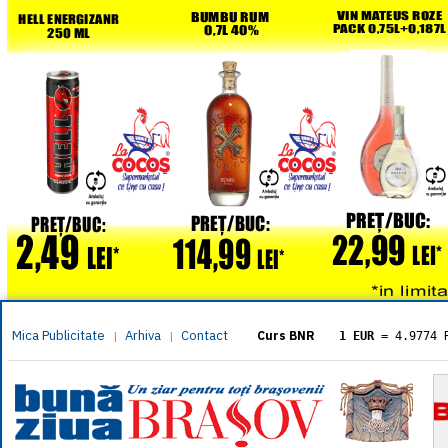
Mica Publicitate
Arhiva
Contact
|
|
Curs BNR
1 EUR
= 4.9774 
1 USD
= 4.3833 
1 GBP
= 5.8304 
1 XAU
= 464.461
1 AED
= 1.1933 
1 AUD
= 2.7957 
1 BGN
= 2.5449 