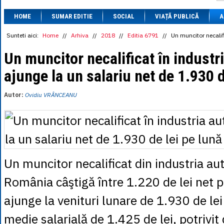
1 BRL
= 0.7714 
HOME
SUMAR EDITIE
SOCIAL
VIAȚĂ PUBLICĂ
1 CAD
= 3.1559 
A
1 CHF
= 5.2813 
1 CNY
= 0.6015 
Sunteti aici:
Home
//
Arhiva
//
2018
//
Editia 6791
//
Un muncitor necalifi
1 CZK
= 0.1993 
1 DKK
= 0.6668 
Un muncitor necalificat în industr
1 EGP
= 0.0860 
ajunge la un salariu net de 1.930 d
1 HUF
= 1.2223 
1 INR
= 0.0513 
1 JPY
= 3.0556 
Autor:
Ovidiu VRÂNCEANU
1 KRW
= 0.3047 
1 MDL
= 0.2538 
1 MXN
= 0.2227 
1 NOK
= 0.4191 
1 NZD
= 2.6097 
1 PLN
= 1.1646 
1 RSD
= 0.0425 
Un muncitor necalificat din industria au
1 RUB
= 0.0530 
1 SEK
= 0.4526 
România câştigă între 1.220 de lei net p
1 TRY
= 0.1141 
1 UAH
= 0.1048 
ajunge la venituri lunare de 1.930 de lei
1 XDR
= 5.9383 
1 ZAR
= 0.2318 
medie salarială de 1.425 de lei, potrivit