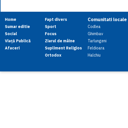
Comunitati locale
Home
Fapt divers
Sumar editie
Sport
Codlea
Social
Focus
Ghimbav
Viață Publică
Ziarul de mâine
Tarlungeni
Afaceri
Supliment Religios
Feldioara
Ortodox
Halchiu