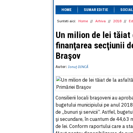
HOME
SUMAR EDITIE
SOCIAL
Sunteti aici:
Home
//
Arhiva
//
2018
//
Ed
Un milion de lei tăiat
finanţarea secţiunii d
Braşov
Autor:
Ionuţ DINCĂ
Consilierii locali braşoveni au apro
bugetului municipiului pe anul 2018.
de „bunuri şi servicii”. Astfel, bugetu
şi secundare, în cuantum de 44,63 mi
de lei. Conform raportului care a sta