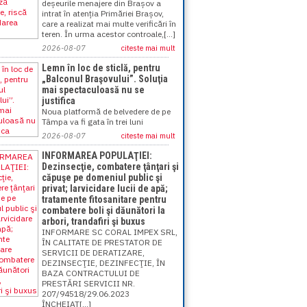
deșeurile menajere din Brașov a
intrat în atenția Primăriei Brașov,
care a realizat mai multe verificări în
teren. În urma acestor controale,[...]
2026-08-07
citeste mai mult
Lemn în loc de sticlă, pentru
„Balconul Braşovului”. Soluţia
mai spectaculoasă nu se
justifica
Noua platformă de belvedere de pe
Tâmpa va fi gata în trei luni
2026-08-07
citeste mai mult
INFORMAREA POPULAŢIEI:
Dezinsecţie, combatere ţânţari şi
căpuşe pe domeniul public şi
privat; larvicidare lucii de apă;
tratamente fitosanitare pentru
combatere boli şi dăunători la
arbori, trandafiri şi buxus
INFORMARE SC CORAL IMPEX SRL,
ÎN CALITATE DE PRESTATOR DE
SERVICII DE DERATIZARE,
DEZINSECŢIE, DEZINFECŢIE, ÎN
BAZA CONTRACTULUI DE
PRESTĂRI SERVICII NR.
207/94518/29.06.2023
ÎNCHEIAT[...]