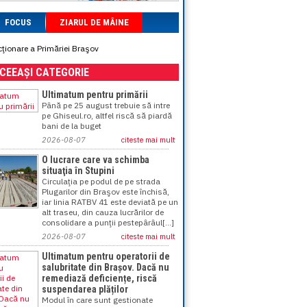
FOCUS
ZIARUL DE MÂINE
ncţionare a Primăriei Braşov
ACEEAȘI CATEGORIE
Ultimatum pentru primării
Până pe 25 august trebuie să intre
pe Ghiseul.ro, altfel riscă să piardă
bani de la buget
2026-08-07
citeste mai mult
O lucrare care va schimba
situaţia în Stupini
Circulaţia pe podul de pe strada
Plugarilor din Braşov este închisă,
iar linia RATBV 41 este deviată pe un
alt traseu, din cauza lucrărilor de
consolidare a punţii pestepârâul[...]
2026-08-07
citeste mai mult
Ultimatum pentru operatorii de
salubritate din Brașov. Dacă nu
remediază deficiențe, riscă
suspendarea plăților
Modul în care sunt gestionate