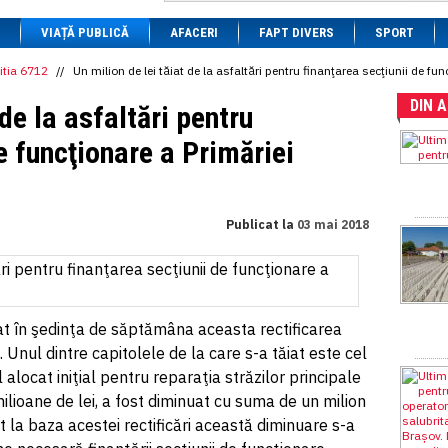
1 BRL
= 0.7714 RON
VIAȚĂ PUBLICĂ
1 CAD
= 3.1559 RON
AFACERI
FAPT DIVERS
SPORT
1 CHF
= 5.2813 RON
1 CNY
= 0.6015 RON
itia 6712
//
Un milion de lei tăiat de la asfaltări pentru finanţarea secţiunii de fu
1 CZK
= 0.1993 RON
DIN 
1 DKK
= 0.6668 RON
 de la asfaltări pentru
1 EGP
= 0.0860 RON
1 HUF
= 1.2223 RON
e funcţionare a Primăriei
1 INR
= 0.0513 RON
1 JPY
= 3.0556 RON
1 KRW
= 0.3047 RON
1 MDL
= 0.2538 RON
Publicat la
03 mai 2018
1 MXN
= 0.2227 RON
1 NOK
= 0.4191 RON
1 NZD
= 2.6097 RON
1 PLN
= 1.1646 RON
1 RSD
= 0.0425 RON
1 RUB
= 0.0530 RON
bat în şedinţa de săptămâna aceasta rectificarea
1 SEK
= 0.4526 RON
 Unul dintre capitolele de la care s-a tăiat este cel
1 TRY
= 0.1141 RON
l alocat iniţial pentru reparaţia străzilor principale
1 UAH
= 0.1048 RON
1 XDR
= 5.9383 RON
lioane de lei, a fost diminuat cu suma de un milion
1 ZAR
= 0.2318 RON
t la baza acestei rectificări această diminuare s-a