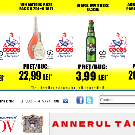
urs BNR
1 EUR
= 4.9774 RON
1 USD
= 4.3833 RON
1 GBP
= 5.8304 RON
1 XAU
= 464.4611 RON
1 AED
= 1.1933 RON
1 AUD
= 2.7957 RON
1 BGN
= 2.5449 RON