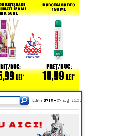
Editia
8719 -
07 aug
15:33