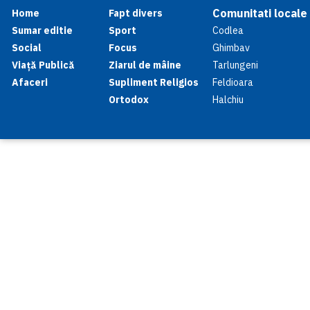
Comunitati locale
Home
Fapt divers
Sumar editie
Sport
Codlea
Social
Focus
Ghimbav
Viață Publică
Ziarul de mâine
Tarlungeni
Afaceri
Supliment Religios
Feldioara
Ortodox
Halchiu