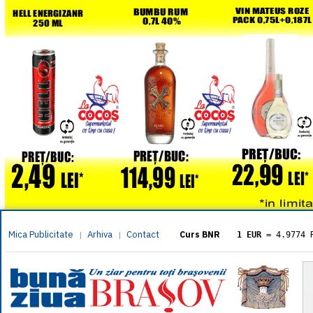
Mica Publicitate
Arhiva
Contact
|
|
Curs BNR
1 EUR
= 4.9774 
1 USD
= 4.3833 
1 GBP
= 5.8304 
1 XAU
= 464.461
1 AED
= 1.1933 
1 AUD
= 2.7957 
1 BGN
= 2.5449 