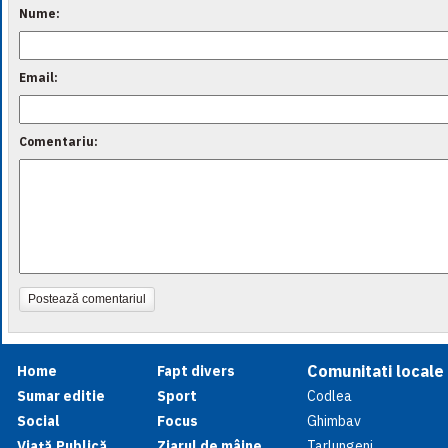
Nume:
Email:
Comentariu:
Postează comentariul
Comunitati locale
Home
Fapt divers
Sumar editie
Sport
Codlea
Social
Focus
Ghimbav
Viață Publică
Ziarul de mâine
Tarlungeni