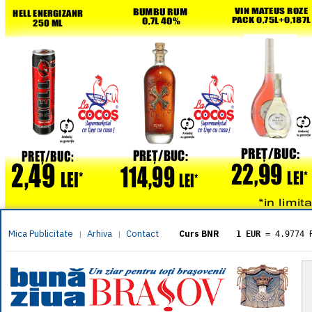
Mica Publicitate
Arhiva
Contact
|
|
Curs BNR
1 EUR
= 4.9774 
1 USD
= 4.3833 
1 GBP
= 5.8304 
1 XAU
= 464.461
1 AED
= 1.1933 
1 AUD
= 2.7957 
1 BGN
= 2.5449 