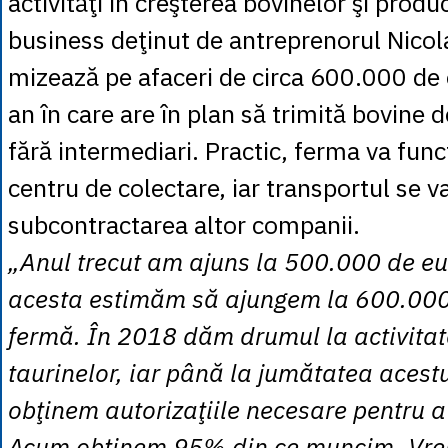
activităţi în creşterea bovinelor şi produ
business deţinut de antreprenorul Nicol
mizează pe afaceri de circa 600.000 de
an în care are în plan să trimită bovine 
fără intermediari. Practic, ferma va fun
centru de colectare, iar transportul se va
subcontractarea altor companii.
„Anul trecut am ajuns la 500.000 de eur
acesta estimăm să ajungem la 600.000
fermă. În 2018 dăm drumul la activitat
taurinelor, iar până la jumătatea aces
obţinem autorizaţiile necesare pentru a
Acum obţinem 95% din ce muncim. Vr