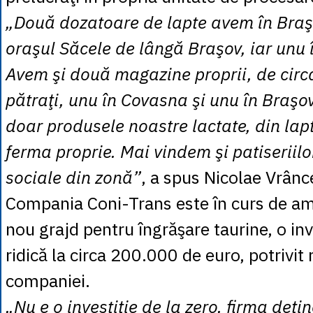
„Două dozatoare de lapte avem în Braş
oraşul Săcele de lângă Braşov, iar unu
Avem şi două magazine proprii, de circ
pătraţi, unu în Covasna şi unu în Braşo
doar produsele noastre lactate, din lapt
ferma proprie. Mai vindem şi patiseriilo
sociale din zonă”
, a spus Nicolae Vrân
Compania Coni-Trans este în curs de am
nou grajd pentru îngrăşare taurine, o inv
ridică la circa 200.000 de euro, potrivit
companiei.
„Nu e o investiţie de la zero, firma deţin