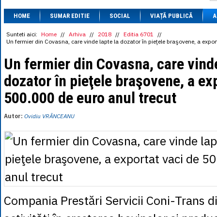
1 BRL
= 0.7714 
HOME
SUMAR EDITIE
SOCIAL
VIAȚĂ PUBLICĂ
1 CAD
= 3.1559 
A
1 CHF
= 5.2813 
1 CNY
= 0.6015 
Sunteti aici:
Home
//
Arhiva
//
2018
//
Editia 6701
//
Un fermier din Covasna, care vinde lapte la dozator în pieţele braşovene, a expor
1 CZK
= 0.1993 
1 DKK
= 0.6668 
Un fermier din Covasna, care vinde
1 EGP
= 0.0860 
1 HUF
= 1.2223 
dozator în pieţele braşovene, a ex
1 INR
= 0.0513 
1 JPY
= 3.0556 
500.000 de euro anul trecut
1 KRW
= 0.3047 
1 MDL
= 0.2538 
1 MXN
= 0.2227 
Autor:
Ovidiu VRÂNCEANU
1 NOK
= 0.4191 
1 NZD
= 2.6097 
1 PLN
= 1.1646 
1 RSD
= 0.0425 
1 RUB
= 0.0530 
1 SEK
= 0.4526 
1 TRY
= 0.1141 
1 UAH
= 0.1048 
1 XDR
= 5.9383 
Compania Prestări Servicii Coni-Trans d
1 ZAR
= 0.2318 