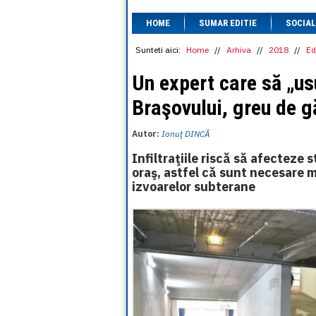
HOME
SUMAR EDITIE
SOCIAL
Sunteti aici:
Home
//
Arhiva
//
2018
//
Ed
Un expert care să „us
Braşovului, greu de g
Autor:
Ionuţ DINCĂ
Infiltraţiile riscă să afecteze
oraş, astfel că sunt necesare m
izvoarelor subterane