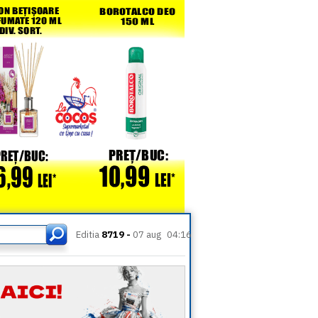
Editia
8719 -
07 aug
04:16