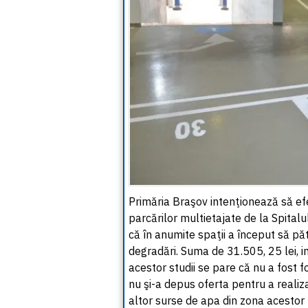
Primăria Braşov intenţionează să efe
parcărilor multietajate de la Spitalu
că în anumite spaţii a început să păt
degradări. Suma de 31.505, 25 lei, i
acestor studii se pare că nu a fost fo
nu şi-a depus oferta pentru a realiz
altor surse de apa din zona acestor p