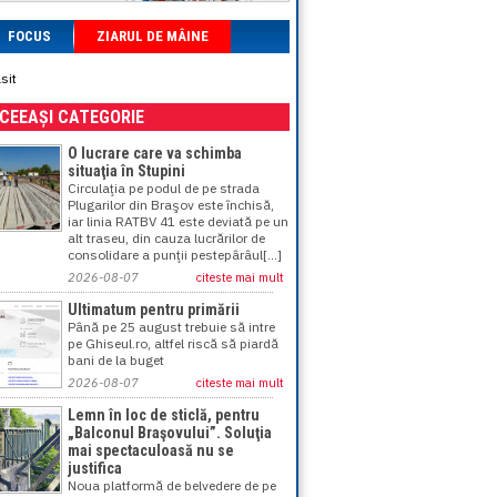
FOCUS
ZIARUL DE MÂINE
sit
ACEEAȘI CATEGORIE
O lucrare care va schimba
situaţia în Stupini
Circulaţia pe podul de pe strada
Plugarilor din Braşov este închisă,
iar linia RATBV 41 este deviată pe un
alt traseu, din cauza lucrărilor de
consolidare a punţii pestepârâul[...]
2026-08-07
citeste mai mult
Ultimatum pentru primării
Până pe 25 august trebuie să intre
pe Ghiseul.ro, altfel riscă să piardă
bani de la buget
2026-08-07
citeste mai mult
Lemn în loc de sticlă, pentru
„Balconul Braşovului”. Soluţia
mai spectaculoasă nu se
justifica
Noua platformă de belvedere de pe