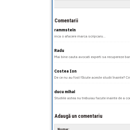
Comentarii
rammstein
inca o afacere marca scripcaru...
Radu
Mai bine cauta avocati experti sa recupereze banii
Costea Ion
De ce nu au fost făcute aceste studii înainte? C
ducu mihai
Studiile astea nu trebuiau facute inainte de a co
Adaugă un comentariu
Nume: