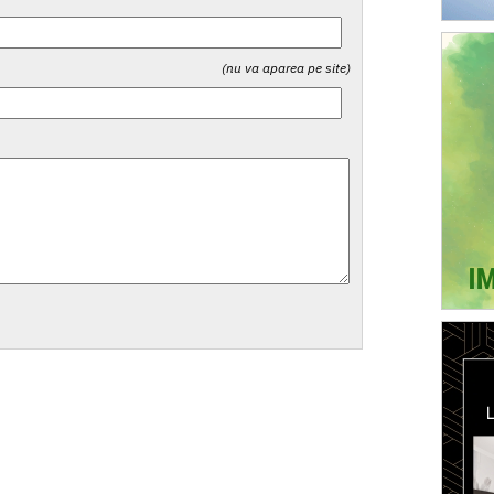
(nu va aparea pe site)