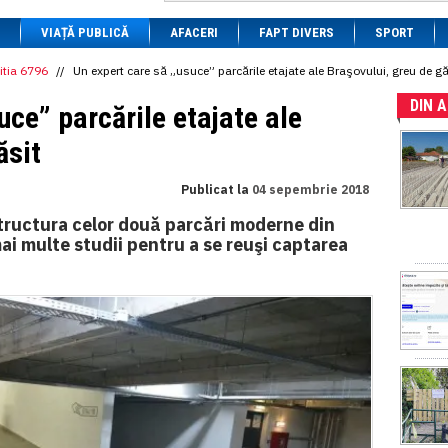
1 BRL
= 0.7714 RON
VIAȚĂ PUBLICĂ
1 CAD
= 3.1559 RON
AFACERI
FAPT DIVERS
SPORT
1 CHF
= 5.2813 RON
1 CNY
= 0.6015 RON
itia 6796
//
Un expert care să „usuce” parcările etajate ale Braşovului, greu de gă
1 CZK
= 0.1993 RON
DIN 
1 DKK
= 0.6668 RON
uce” parcările etajate ale
1 EGP
= 0.0860 RON
1 HUF
= 1.2223 RON
ăsit
1 INR
= 0.0513 RON
1 JPY
= 3.0556 RON
Publicat la
04 sepembrie 2018
1 KRW
= 0.3047 RON
1 MDL
= 0.2538 RON
 structura celor două parcări moderne din
1 MXN
= 0.2227 RON
ai multe studii pentru a se reuşi captarea
1 NOK
= 0.4191 RON
1 NZD
= 2.6097 RON
1 PLN
= 1.1646 RON
1 RSD
= 0.0425 RON
1 RUB
= 0.0530 RON
1 SEK
= 0.4526 RON
1 TRY
= 0.1141 RON
1 UAH
= 0.1048 RON
1 XDR
= 5.9383 RON
1 ZAR
= 0.2318 RON