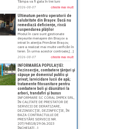
Tâmpa va fi gata în trei luni
2026-08-07
citeste mai mult
Ultimatum pentru operatorii de
salubritate din Brașov. Dacă nu
remediază deficiențe, riscă
suspendarea plăților
Modul în care sunt gestionate
deșeurile menajere din Brașov a
intrat în atenția Primăriei Brașov,
care a realizat mai multe verificări în
teren. În urma acestor controale,[...]
2026-08-07
citeste mai mult
INFORMAREA POPULAŢIEI:
Dezinsecţie, combatere ţânţari şi
căpuşe pe domeniul public şi
privat; larvicidare lucii de apă;
tratamente fitosanitare pentru
combatere boli şi dăunători la
arbori, trandafiri şi buxus
INFORMARE SC CORAL IMPEX SRL,
ÎN CALITATE DE PRESTATOR DE
SERVICII DE DERATIZARE,
DEZINSECŢIE, DEZINFECŢIE, ÎN
BAZA CONTRACTULUI DE
PRESTĂRI SERVICII NR.
207/94518/29.06.2023
ÎNCHEIAT[...]