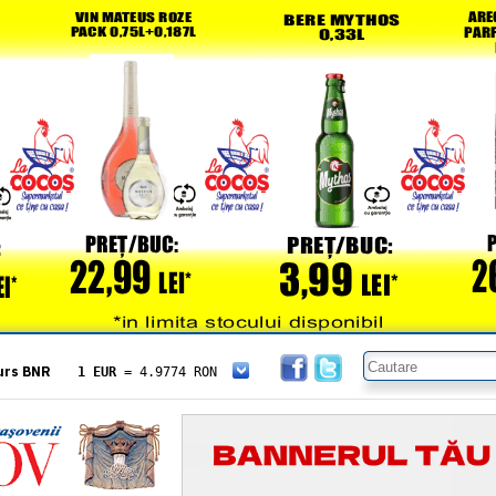
urs BNR
1 EUR
= 4.9774 RON
1 USD
= 4.3833 RON
1 GBP
= 5.8304 RON
1 XAU
= 464.4611 RON
1 AED
= 1.1933 RON
1 AUD
= 2.7957 RON
1 BGN
= 2.5449 RON