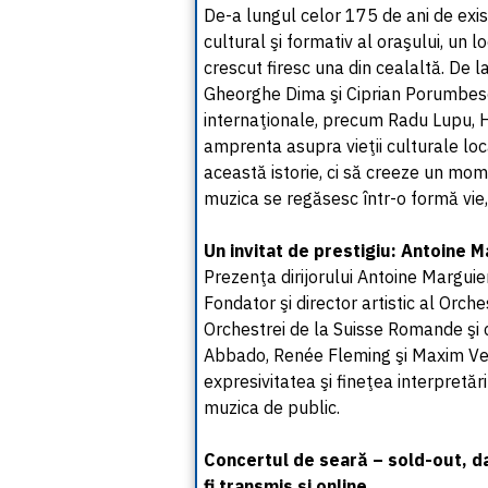
De-a lungul celor 175 de ani de exi
cultural şi formativ al oraşului, un lo
crescut firesc una din cealaltă. De 
Gheorghe Dima şi Ciprian Porumbesc
internaţionale, precum Radu Lupu, Ho
amprenta asupra vieţii culturale lo
această istorie, ci să creeze un mom
muzica se regăsesc într-o formă vie,
Un invitat de prestigiu: Antoine 
Prezenţa dirijorului Antoine Margui
Fondator şi director artistic al Orch
Orchestrei de la Suisse Romande şi 
Abbado, Renée Fleming şi Maxim Ve
expresivitatea şi fineţea interpretăr
muzica de public.
Concertul de seară – sold-out, dar 
fi transmis şi online