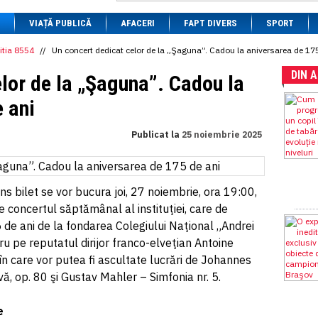
1 BRL
= 0.7714 RON
VIAȚĂ PUBLICĂ
1 CAD
= 3.1559 RON
AFACERI
FAPT DIVERS
SPORT
1 CHF
= 5.2813 RON
1 CNY
= 0.6015 RON
itia 8554
//
Un concert dedicat celor de la „Şaguna”. Cadou la aniversarea de 17
1 CZK
= 0.1993 RON
DIN 
1 DKK
= 0.6668 RON
lor de la „Şaguna”. Cadou la
1 EGP
= 0.0860 RON
1 HUF
= 1.2223 RON
 ani
1 INR
= 0.0513 RON
1 JPY
= 3.0556 RON
Publicat la
25 noiembrie 2025
1 KRW
= 0.3047 RON
1 MDL
= 0.2538 RON
1 MXN
= 0.2227 RON
1 NOK
= 0.4191 RON
1 NZD
= 2.6097 RON
s bilet se vor bucura joi, 27 noiembrie, ora 19:00,
1 PLN
= 1.1646 RON
e concertul săptămânal al instituţiei, care de
1 RSD
= 0.0425 RON
 de ani de la fondarea Colegiului Naţional „Andrei
1 RUB
= 0.0530 RON
1 SEK
= 0.4526 RON
ru pe reputatul dirijor franco-elveţian Antoine
1 TRY
= 0.1141 RON
n care vor putea fi ascultate lucrări de Johannes
1 UAH
= 0.1048 RON
, op. 80 şi Gustav Mahler – Simfonia nr. 5.
1 XDR
= 5.9383 RON
1 ZAR
= 0.2318 RON
e