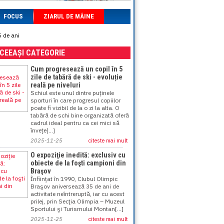
FOCUS
ZIARUL DE MÂINE
5 de ani
ACEEAȘI CATEGORIE
Cum progresează un copil în 5
zile de tabără de ski - evoluție
reală pe niveluri
Schiul este unul dintre puținele
sporturi în care progresul copiilor
poate fi vizibil de la o zi la alta. O
tabără de schi bine organizată oferă
cadrul ideal pentru ca cei mici să
învețe[...]
2025-11-25
citeste mai mult
O expoziţie inedită: exclusiv cu
obiecte de la foşti campioni din
Braşov
Înfiinţat în 1990, Clubul Olimpic
Braşov aniversează 35 de ani de
activitate neîntreruptă, iar cu acest
prilej, prin Secţia Olimpia – Muzeul
Sportului şi Turismului Montan[...]
2025-11-25
citeste mai mult