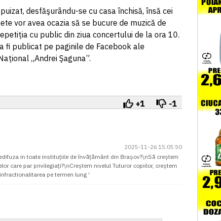
puizat, desfăşurându-se cu casa închisă, însă cei
ilete vor avea ocazia să se bucure de muzică de
epetiţia cu public din ziua concertului de la ora 10.
va fi publicat pe paginile de Facebook ale
i Naţional „Andrei Şaguna”.
+1
-1
2025-11-26 15:05:50
redifuza in toate instituțiile de învățământ din Brașov?\nSă creștem
elor care par privilegiați?\nCreștem nivelul Tuturor copiilor, creștem
fractionalitarea pe termen lung '