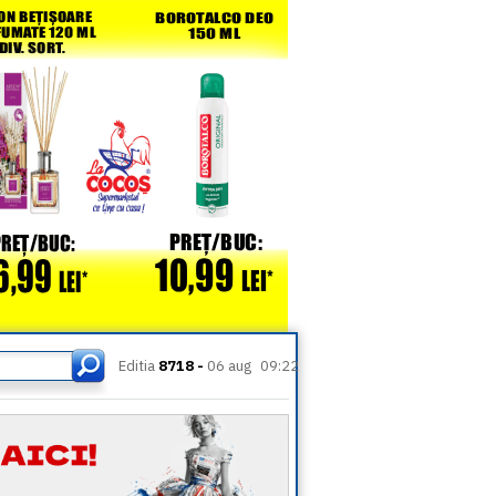
Editia
8718 -
06 aug
09:22