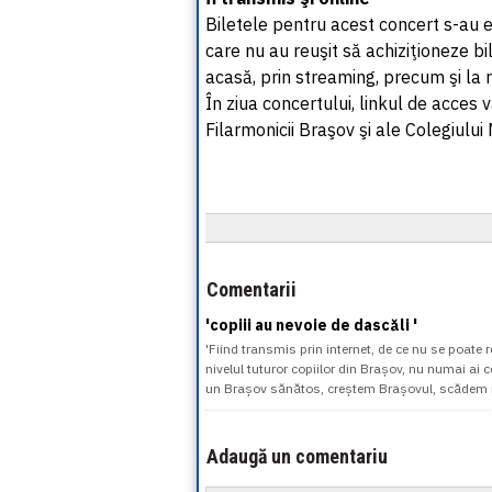
Biletele pentru acest concert s-au e
care nu au reuşit să achiziţioneze b
acasă, prin streaming, precum şi la r
În ziua concertului, linkul de acces 
Filarmonicii Braşov şi ale Colegiulu
Comentarii
'copiii au nevoie de dascăli '
'Fiind transmis prin internet, de ce nu se poate 
nivelul tuturor copiilor din Brașov, nu numai ai c
un Brașov sănătos, creștem Brașovul, scădem in
Adaugă un comentariu