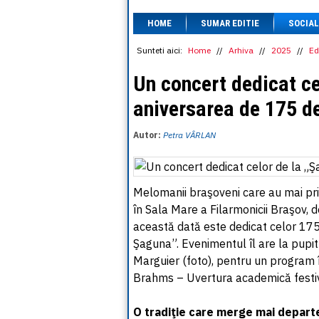
HOME
SUMAR EDITIE
SOCIAL
Sunteti aici:
Home
//
Arhiva
//
2025
//
Ed
Un concert dedicat ce
aniversarea de 175 de
Autor:
Petra VÂRLAN
Melomanii braşoveni care au mai prin
în Sala Mare a Filarmonicii Braşov, d
această dată este dedicat celor 175
Şaguna”. Evenimentul îl are la pupit
Marguier (foto), pentru un program î
Brahms – Uvertura academică festivă
O tradiţie care merge mai depart