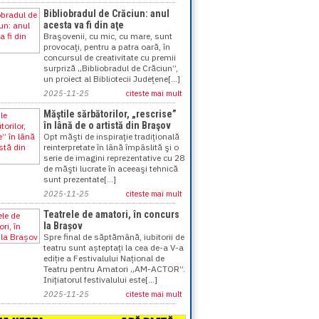
Bibliobradul de Crăciun: anul
acesta va fi din aţe
Braşovenii, cu mic, cu mare, sunt
provocaţi, pentru a patra oară, în
concursul de creativitate cu premii
surpriză „Bibliobradul de Crăciun”,
un proiect al Bibliotecii Judeţene[...]
2025-11-25
citeste mai mult
Măştile sărbătorilor, „rescrise”
în lână de o artistă din Braşov
Opt măşti de inspiraţie tradiţională
reinterpretate în lână împâslită şi o
serie de imagini reprezentative cu 28
de măşti lucrate în aceeaşi tehnică
sunt prezentate[...]
2025-11-25
citeste mai mult
Teatrele de amatori, în concurs
la Brașov
Spre final de săptămână, iubitorii de
teatru sunt așteptați la cea de-a V-a
ediție a Festivalului Național de
Teatru pentru Amatori „AM-ACTOR”.
Inițiatorul festivalului este[...]
2025-11-25
citeste mai mult