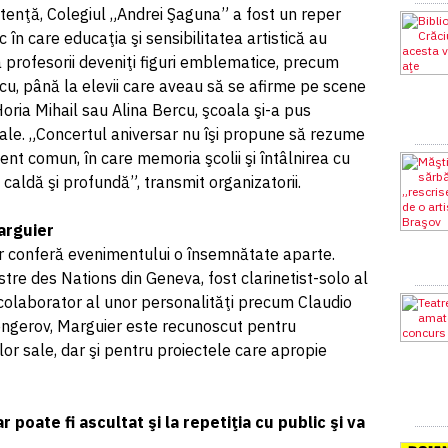
stenţă, Colegiul „Andrei Şaguna” a fost un reper
c în care educaţia şi sensibilitatea artistică au
la profesorii deveniţi figuri emblematice, precum
u, până la elevii care aveau să se afirme pe scene
ria Mihail sau Alina Bercu, şcoala şi-a pus
cale. „Concertul aniversar nu îşi propune să rezume
ent comun, în care memoria şcolii şi întâlnirea cu
 caldă şi profundă”, transmit organizatorii.
Marguier
er conferă evenimentului o însemnătate aparte.
estre des Nations din Geneva, fost clarinetist-solo al
colaborator al unor personalităţi precum Claudio
ngerov, Marguier este recunoscut pentru
ilor sale, dar şi pentru proiectele care apropie
poate fi ascultat şi la repetiţia cu public şi va