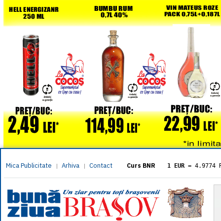
Mica Publicitate
Arhiva
Contact
|
|
Curs BNR
1 EUR
= 4.9774 
1 USD
= 4.3833 
1 GBP
= 5.8304 
1 XAU
= 464.461
1 AED
= 1.1933 
1 AUD
= 2.7957 
1 BGN
= 2.5449 