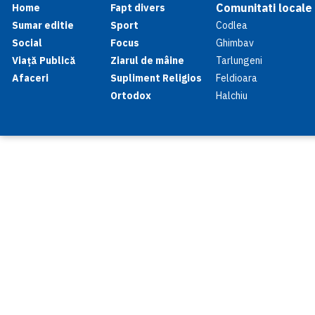
Comunitati locale
Home
Fapt divers
Sumar editie
Sport
Codlea
Social
Focus
Ghimbav
Viață Publică
Ziarul de mâine
Tarlungeni
Afaceri
Supliment Religios
Feldioara
Ortodox
Halchiu