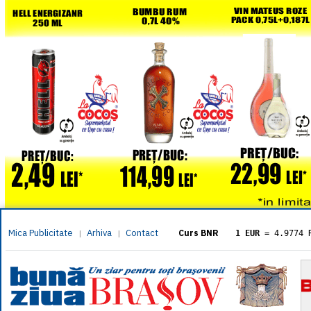
Mica Publicitate
Arhiva
Contact
|
|
Curs BNR
1 EUR
= 4.9774 
1 USD
= 4.3833 
1 GBP
= 5.8304 
1 XAU
= 464.461
1 AED
= 1.1933 
1 AUD
= 2.7957 
1 BGN
= 2.5449 