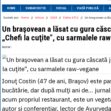
1 BRL
= 0.7714 
HOME
SUMAR EDITIE
SOCIAL
VIAȚĂ PUBLICĂ
1 CAD
= 3.1559 
A
1 CHF
= 5.2813 
1 CNY
= 0.6015 
Sunteti aici:
Home
//
Arhiva
//
2018
//
Editia 6712
//
Un braşovean a lăsa
1 CZK
= 0.1993 
1 DKK
= 0.6668 
Un braşovean a lăsat cu gura căsca
1 EGP
= 0.0860 
„Chefi la cuţite”, cu sarmalele ra
1 HUF
= 1.2223 
1 INR
= 0.0513 
1 JPY
= 3.0556 
Autor:
1 KRW
= 0.3047 
1 MDL
= 0.2538 
1 MXN
= 0.2227 
1 NOK
= 0.4191 
1 NZD
= 2.6097 
1 PLN
= 1.1646 
1 RSD
= 0.0425 
Ionuţ Costin (47 de ani, Braşov) este pa
1 RUB
= 0.0530 
1 SEK
= 0.4526 
bucătărie, dar după mulţi ani de… jurnal
1 TRY
= 0.1141 
1 UAH
= 0.1048 
acum propriul restaurant, este un veget
1 XDR
= 5.9383 
1 ZAR
= 0.2318 
autor şi conferenţiar, lector de Ayurved