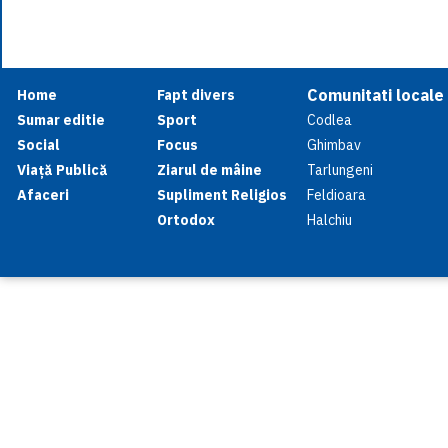
Comunitati locale
Home
Fapt divers
Sumar editie
Sport
Codlea
Social
Focus
Ghimbav
Viață Publică
Ziarul de mâine
Tarlungeni
Afaceri
Supliment Religios
Feldioara
Ortodox
Halchiu