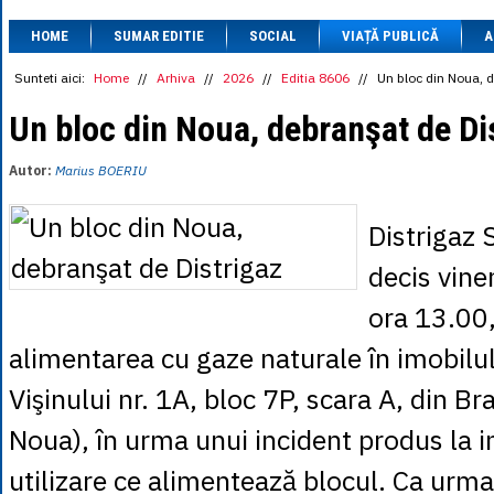
1 BRL
= 0.7714 
HOME
SUMAR EDITIE
SOCIAL
VIAȚĂ PUBLICĂ
1 CAD
= 3.1559 
A
1 CHF
= 5.2813 
1 CNY
= 0.6015 
Sunteti aici:
Home
//
Arhiva
//
2026
//
Editia 8606
//
Un bloc din Noua, d
1 CZK
= 0.1993 
1 DKK
= 0.6668 
Un bloc din Noua, debranşat de Di
1 EGP
= 0.0860 
1 HUF
= 1.2223 
Autor:
Marius BOERIU
1 INR
= 0.0513 
1 JPY
= 3.0556 
1 KRW
= 0.3047 
Distrigaz 
1 MDL
= 0.2538 
1 MXN
= 0.2227 
decis viner
1 NOK
= 0.4191 
1 NZD
= 2.6097 
ora 13.00,
1 PLN
= 1.1646 
1 RSD
= 0.0425 
alimentarea cu gaze naturale în imobilul
1 RUB
= 0.0530 
1 SEK
= 0.4526 
Vişinului nr. 1A, bloc 7P, scara A, din Br
1 TRY
= 0.1141 
1 UAH
= 0.1048 
Noua), în urma unui incident produs la i
1 XDR
= 5.9383 
1 ZAR
= 0.2318 
utilizare ce alimentează blocul. Ca urma