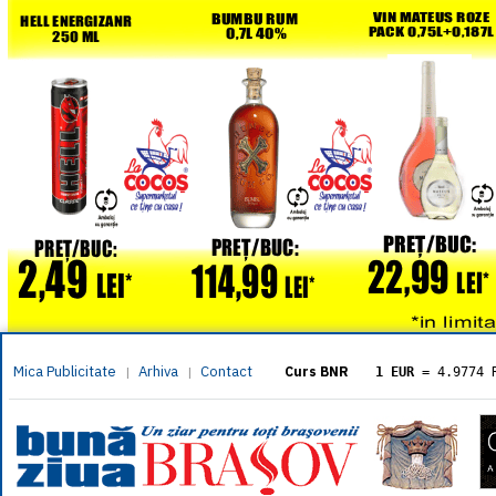
Mica Publicitate
Arhiva
Contact
|
|
Curs BNR
1 EUR
= 4.9774 
1 USD
= 4.3833 
1 GBP
= 5.8304 
1 XAU
= 464.461
1 AED
= 1.1933 
1 AUD
= 2.7957 
1 BGN
= 2.5449 