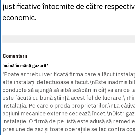
justificative întocmite de către respecti
economic.
Comentarii
'mână în mână gazarii '
'Poate ar trebui verificată firma care a făcut instala
alte instalații defectuoase a facut.\nEste inadmisibil
conducte să ajungă să aibă scăpări in câțiva ani de 
este făcută cu bună știință acest fel de lucrare.\nF
instalația. Pe care o preda proprietarilor.\nLa câțiva
acțiuni mecanice externe cedează încet.\nDistriga
instalație. O firmă de pe listă este adusă să remed
presiune de gaz și toate operațiile se fac contra cos