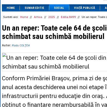
1 BRL
= 0.7714 
HOME
SUMAR EDITIE
SOCIAL
VIAȚĂ PUBLICĂ
1 CAD
= 3.1559 
A
1 CHF
= 5.2813 
1 CNY
= 0.6015 
Sunteti aici:
Home
//
Arhiva
//
2025
//
Editia 8499
//
Un an reper: Toate 
1 CZK
= 0.1993 
1 DKK
= 0.6668 
Un an reper: Toate cele 64 de şcol
1 EGP
= 0.0860 
schimbat sau schimbă mobilierul
1 HUF
= 1.2223 
1 INR
= 0.0513 
1 JPY
= 3.0556 
Autor:
Radu COLŢEA
1 KRW
= 0.3047 
1 MDL
= 0.2538 
1 MXN
= 0.2227 
1 NOK
= 0.4191 
1 NZD
= 2.6097 
1 PLN
= 1.1646 
1 RSD
= 0.0425 
Conform Primăriei Braşov, prima zi de ş
1 RUB
= 0.0530 
1 SEK
= 0.4526 
anul acesta deschiderea unei noi etape î
1 TRY
= 0.1141 
1 UAH
= 0.1048 
infrastructurii pentru educaţie din oraş. 
1 XDR
= 5.9383 
1 ZAR
= 0.2318 
obţinut o finanţare nerambursabilă în v