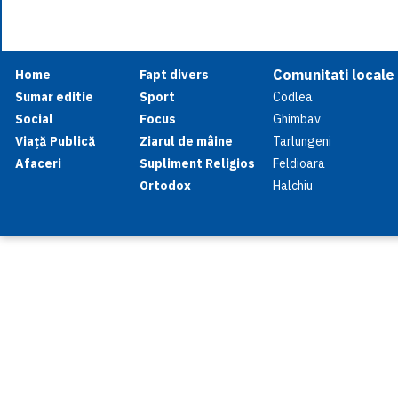
Comunitati locale
Home
Fapt divers
Sumar editie
Sport
Codlea
Social
Focus
Ghimbav
Viață Publică
Ziarul de mâine
Tarlungeni
Afaceri
Supliment Religios
Feldioara
Ortodox
Halchiu