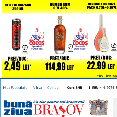
Mica Publicitate
Arhiva
Contact
|
|
Curs BNR
1 EUR
= 4.9774 
1 USD
= 4.3833 
1 GBP
= 5.8304 
1 XAU
= 464.461
1 AED
= 1.1933 
1 AUD
= 2.7957 
1 BGN
= 2.5449 