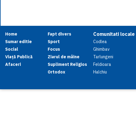
Comunitati locale
Home
Fapt divers
Sumar editie
Sport
Codlea
Social
Focus
Ghimbav
Viață Publică
Ziarul de mâine
Tarlungeni
Afaceri
Supliment Religios
Feldioara
Ortodox
Halchiu