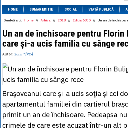
1 BRL
= 0.7714 
HOME
SUMAR EDITIE
SOCIAL
VIAȚĂ PUBLICĂ
1 CAD
= 3.1559 
A
1 CHF
= 5.2813 
1 CNY
= 0.6015 
Sunteti aici:
Home
//
Arhiva
//
2018
//
Editia 6850
//
Un an de închisoare
1 CZK
= 0.1993 
1 DKK
= 0.6668 
Un an de închisoare pentru Florin 
1 EGP
= 0.0860 
care şi-a ucis familia cu sânge re
1 HUF
= 1.2223 
1 INR
= 0.0513 
1 JPY
= 3.0556 
Autor:
Sorin ŢÎRCĂ
1 KRW
= 0.3047 
1 MDL
= 0.2538 
1 MXN
= 0.2227 
1 NOK
= 0.4191 
1 NZD
= 2.6097 
1 PLN
= 1.1646 
1 RSD
= 0.0425 
Braşoveanul care şi-a ucis soţia şi cei doi
1 RUB
= 0.0530 
1 SEK
= 0.4526 
apartamentul familiei din cartierul bra
1 TRY
= 0.1141 
1 UAH
= 0.1048 
primit un an de închisoare. Pedeapsa nu
1 XDR
= 5.9383 
1 ZAR
= 0.2318 
crimele de care este acuzat într-un alt p