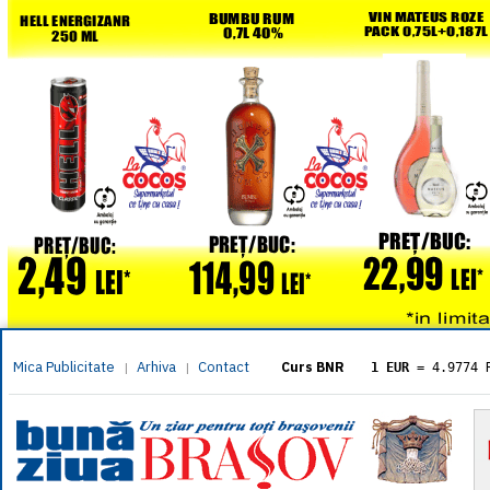
Mica Publicitate
Arhiva
Contact
|
|
Curs BNR
1 EUR
= 4.9774 
1 USD
= 4.3833 
1 GBP
= 5.8304 
1 XAU
= 464.461
1 AED
= 1.1933 
1 AUD
= 2.7957 
1 BGN
= 2.5449 