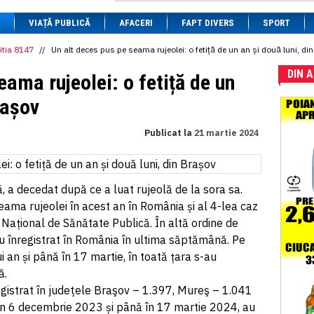
1 BRL
= 0.7714 RON
VIAȚĂ PUBLICĂ
1 CAD
= 3.1559 RON
AFACERI
FAPT DIVERS
SPORT
1 CHF
= 5.2813 RON
1 CNY
= 0.6015 RON
itia 8147
//
Un alt deces pus pe seama rujeolei: o fetiță de un an și două luni, di
1 CZK
= 0.1993 RON
DIN 
1 DKK
= 0.6668 RON
eama rujeolei: o fetiță de un
1 EGP
= 0.0860 RON
1 HUF
= 1.2223 RON
rașov
1 INR
= 0.0513 RON
1 JPY
= 3.0556 RON
Publicat la
21 martie 2024
1 KRW
= 0.3047 RON
1 MDL
= 0.2538 RON
1 MXN
= 0.2227 RON
1 NOK
= 0.4191 RON
1 NZD
= 2.6097 RON
tă, a decedat după ce a luat rujeolă de la sora sa.
1 PLN
= 1.1646 RON
ama rujeolei în acest an în România și al 4-lea caz
1 RSD
= 0.0425 RON
l Național de Sănătate Publică. În altă ordine de
1 RUB
= 0.0530 RON
1 SEK
= 0.4526 RON
-au înregistrat în România în ultima săptămână. Pe
1 TRY
= 0.1141 RON
i an și până în 17 martie, în toată țara s-au
1 UAH
= 0.1048 RON
ă.
1 XDR
= 5.9383 RON
1 ZAR
= 0.2318 RON
egistrat în judeţele Braşov – 1.397, Mureş – 1.041
 Din 6 decembrie 2023 și până în 17 martie 2024, au