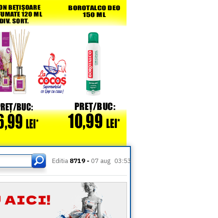
Editia
8719 -
07 aug
03:53