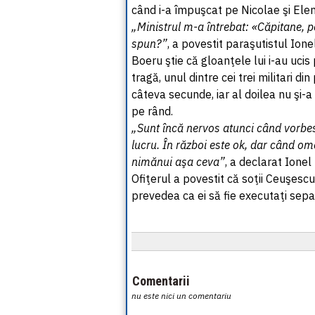
când i-a împuşcat pe Nicolae şi Ele
„Ministrul m-a întrebat: «Căpitane, 
spun?”
, a povestit paraşutistul Ion
Boeru ştie că gloanţele lui i-au ucis
tragă, unul dintre cei trei militari 
câteva secunde, iar al doilea nu şi-
pe rând.
„Sunt încă nervos atunci când vorbe
lucru. În război este ok, dar când om
nimănui aşa ceva”
, a declarat Ionel
Ofiţerul a povestit că soţii Ceuşes
prevedea ca ei să fie executaţi separ
Comentarii
nu este nici un comentariu