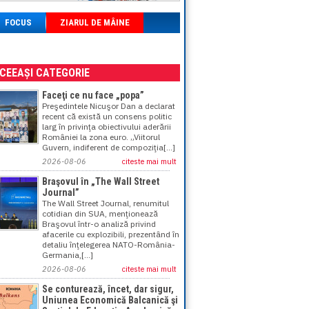
FOCUS
ZIARUL DE MÂINE
ACEEAȘI CATEGORIE
Faceţi ce nu face „popa”
Preşedintele Nicuşor Dan a declarat
recent că există un consens politic
larg în privinţa obiectivului aderării
României la zona euro. „Viitorul
Guvern, indiferent de compoziţia[...]
2026-08-06
citeste mai mult
Braşovul în „The Wall Street
Journal”
The Wall Street Journal, renumitul
cotidian din SUA, menţionează
Braşovul într-o analiză privind
afacerile cu explozibili, prezentând în
detaliu înţelegerea NATO-România-
Germania,[...]
2026-08-06
citeste mai mult
Se conturează, încet, dar sigur,
Uniunea Economică Balcanică şi