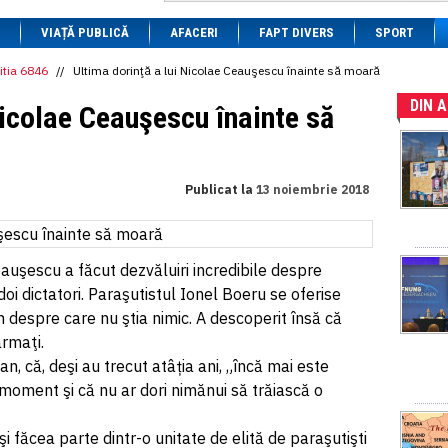
1 BRL
= 0.7714 RON
VIAȚĂ PUBLICĂ
1 CAD
= 3.1559 RON
AFACERI
FAPT DIVERS
SPORT
1 CHF
= 5.2813 RON
1 CNY
= 0.6015 RON
itia 6846
//
Ultima dorinţă a lui Nicolae Ceauşescu înainte să moară
1 CZK
= 0.1993 RON
DIN 
1 DKK
= 0.6668 RON
Nicolae Ceauşescu înainte să
1 EGP
= 0.0860 RON
1 HUF
= 1.2223 RON
1 INR
= 0.0513 RON
1 JPY
= 3.0556 RON
Publicat la
13 noiembrie 2018
1 KRW
= 0.3047 RON
1 MDL
= 0.2538 RON
1 MXN
= 0.2227 RON
1 NOK
= 0.4191 RON
1 NZD
= 2.6097 RON
eauşescu a făcut dezvăluiri incredibile despre
1 PLN
= 1.1646 RON
oi dictatori. Paraşutistul Ionel Boeru se oferise
1 RSD
= 0.0425 RON
 despre care nu ştia nimic. A descoperit însă că
1 RUB
= 0.0530 RON
1 SEK
= 0.4526 RON
rmaţi.
1 TRY
= 0.1141 RON
, că, deşi au trecut atâția ani, „încă mai este
1 UAH
= 0.1048 RON
oment şi că nu ar dori nimănui să trăiască o
1 XDR
= 5.9383 RON
1 ZAR
= 0.2318 RON
i făcea parte dintr-o unitate de elită de paraşutişti