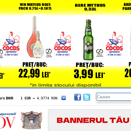
urs BNR
1 EUR
= 4.9774 RON
1 USD
= 4.3833 RON
1 GBP
= 5.8304 RON
1 XAU
= 464.4611 RON
1 AED
= 1.1933 RON
1 AUD
= 2.7957 RON
1 BGN
= 2.5449 RON