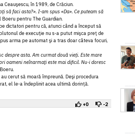
na Ceauşescu, în 1989, de Crăciun.
poţi să faci asta?». I-am spus «Da». Ce puteam să
el Boeru pentru The Guardian.
 pe dictatori pentru că, atunci când a început să
din plutonul de execuţie nu s-a putut mişca preţ de
a pus arma pe automat şi a tras doar câteva focuri,
sc despre asta. Am curmat două vieţi. Este mare
ori oameni neînarmaţi este mai dificil. Nu-i doresc
 Boeru.
cu au cerut să moară împreună. Deşi procedura
at, el le-a îndeplinit acea ultimă dorinţă.
+0
-2