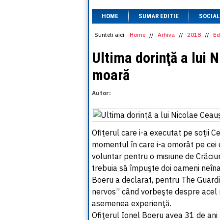
HOME
SUMAR EDITIE
SOCIAL
Sunteti aici:
Home
//
Arhiva
//
2018
//
Ed
Ultima dorinţă a lui 
moară
Autor:
Ofiţerul care i-a executat pe soţii C
momentul în care i-a omorât pe cei d
voluntar pentru o misiune de Crăciun
trebuia să împuşte doi oameni neîna
Boeru a declarat, pentru The Guardian
nervos” când vorbeşte despre acel m
asemenea experienţă.
Ofiţerul Ionel Boeru avea 31 de ani ş