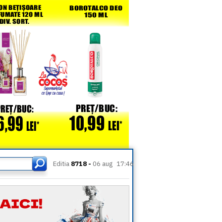
Editia
8718 -
06 aug
17:46