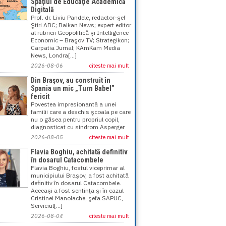
Spaţiul de Educaţie Academică
Digitală
Prof. dr. Liviu Pandele, redactor-şef
Ştiri ABC; Balkan News; expert editor
al rubricii Geopolitică şi Intelligence
Economic – Braşov TV; Strategikon;
Carpatia Jurnal; KAmKam Media
News, Londra[...]
2026-08-06
citeste mai mult
Din Braşov, au construit în
Spania un mic „Turn Babel”
fericit
Povestea impresionantă a unei
familii care a deschis şcoala pe care
nu o găsea pentru propriul copil,
diagnosticat cu sindrom Asperger
2026-08-05
citeste mai mult
Flavia Boghiu, achitată definitiv
în dosarul Catacombele
Flavia Boghiu, fostul viceprimar al
municipiului Braşov, a fost achitată
definitiv în dosarul Catacombele.
Aceeaşi a fost sentinţa şi în cazul
Cristinei Manolache, şefa SAPUC,
Serviciul[...]
2026-08-04
citeste mai mult