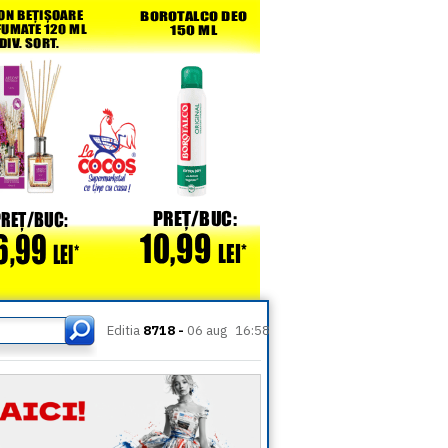
Editia
8718 -
06 aug
16:58