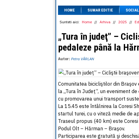
HOME
SUMAR EDITIE
SOCIAL
Sunteti aici:
Home
//
Arhiva
//
2025
//
Ed
„Tura în judeţ” – Cicl
pedaleze până la Hăr
Autor:
Petra VÂRLAN
Comunitatea bicicliştilor din Braşov 
la „Tura în Judeţ”, un eveniment de 
cu promovarea unui transport suste
La 15.45 este întâlnirea la Coresi S
startul turei, cu o viteză medie de 
Traseul propus (40 km) este Cores
Podul Olt – Hărman – Braşov.
Participarea este gratuită şi deschi