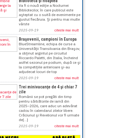
Bibliotecă şi noaptea
Va fi o nouă ediţie a Nocturnei
Bibliotecilor, în care publicul este
aşteptat cu o suită de evenimente pe
gustul fiecăruia. Şi pentru mai multe
vârste
2025-09-19
citeste mai mult
Braşovenii, campioni în Europa
BlueStreamline, echipa de curse a
Universităţii Transilvania din Braşov,
a obţinut argintul pe circuitul
Riccardo Paletti, din Italia, încheind
astfel sezonul pe podium, după ce şi
la competiţiile anterioare şi-au
adjudecat locuri de top
2025-09-19
citeste mai mult
Trei minivacanţe de 4 şi chiar 7
zile
Românii se pot pregăti din timp
pentru sărbătorile de iarnă din
2025–2026, care aduc un adevărat
cadou în calendarul zilelor libere.
Crăciunul şi Revelionul vor fi urmate
de[...]
2025-09-19
citeste mai mult