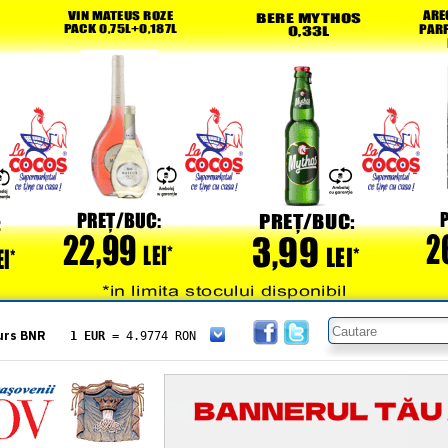
urs BNR
1 EUR
= 4.9774 RON
1 USD
= 4.3833 RON
1 GBP
= 5.8304 RON
1 XAU
= 464.4611 RON
1 AED
= 1.1933 RON
1 AUD
= 2.7957 RON
1 BGN
= 2.5449 RON