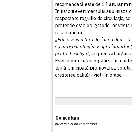
recomandată este de 14 ani, iar minor
Iniţiatorii evenimentului subliniază 
respectate regulile de circulaţie, se
protecţie este obligatorie, iar vesta
recomandate.
„Prin această tură dorim nu doar să n
să atragem atenţia asupra importanţei 
pentru biciclişti”,
au precizat organiza
Evenimentul este organizat în cont
temă principală promovarea soluţiil
creşterea calităţii vieţii în oraşe.
Comentarii
nu este nici un comentariu