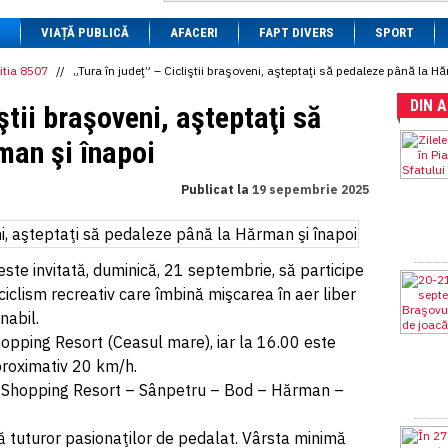
1 BRL
= 0.7714 RON
VIAȚĂ PUBLICĂ
1 CAD
= 3.1559 RON
AFACERI
FAPT DIVERS
SPORT
1 CHF
= 5.2813 RON
1 CNY
= 0.6015 RON
itia 8507
//
„Tura în judeţ” – Cicliştii braşoveni, aşteptaţi să pedaleze până la H
1 CZK
= 0.1993 RON
DIN 
1 DKK
= 0.6668 RON
iştii braşoveni, aşteptaţi să
1 EGP
= 0.0860 RON
1 HUF
= 1.2223 RON
man şi înapoi
1 INR
= 0.0513 RON
1 JPY
= 3.0556 RON
Publicat la
19 sepembrie 2025
1 KRW
= 0.3047 RON
1 MDL
= 0.2538 RON
1 MXN
= 0.2227 RON
1 NOK
= 0.4191 RON
1 NZD
= 2.6097 RON
este invitată, duminică, 21 septembrie, să participe
1 PLN
= 1.1646 RON
ciclism recreativ care îmbină mişcarea în aer liber
1 RSD
= 0.0425 RON
nabil.
1 RUB
= 0.0530 RON
1 SEK
= 0.4526 RON
hopping Resort (Ceasul mare), iar la 16.00 este
1 TRY
= 0.1141 RON
aproximativ 20 km/h.
1 UAH
= 0.1048 RON
i Shopping Resort – Sânpetru – Bod – Hărman –
1 XDR
= 5.9383 RON
1 ZAR
= 0.2318 RON
să tuturor pasionaţilor de pedalat. Vârsta minimă