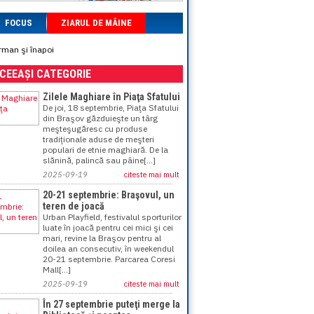
FOCUS
ZIARUL DE MÂINE
ărman şi înapoi
ACEEAȘI CATEGORIE
Zilele Maghiare în Piaţa Sfatului
De joi, 18 septembrie, Piaţa Sfatului
din Braşov găzduieşte un târg
meşteşugăresc cu produse
tradiţionale aduse de meşteri
populari de etnie maghiară. De la
slănină, palincă sau pâine[...]
2025-09-19
citeste mai mult
20-21 septembrie: Braşovul, un
teren de joacă
Urban Playfield, festivalul sporturilor
luate în joacă pentru cei mici şi cei
mari, revine la Braşov pentru al
doilea an consecutiv, în weekendul
20-21 septembrie. Parcarea Coresi
Mall[...]
2025-09-19
citeste mai mult
În 27 septembrie puteţi merge la