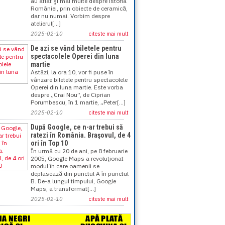
au aflat şi mai multe despre istoria
României, prin obiecte de ceramică,
dar nu numai. Vorbim despre
atelierul[...]
2025-02-10
citeste mai mult
De azi se vând biletele pentru
spectacolele Operei din luna
martie
Astăzi, la ora 10, vor fi puse în
vânzare biletele pentru spectacolele
Operei din luna martie. Este vorba
despre „Crai Nou”, de Ciprian
Porumbescu, în 1 martie, „Peter[...]
2025-02-10
citeste mai mult
După Google, ce n-ar trebui să
ratezi în România. Braşovul, de 4
ori în Top 10
În urmă cu 20 de ani, pe 8 februarie
2005, Google Maps a revoluţionat
modul în care oamenii se
deplasează din punctul A în punctul
B. De-a lungul timpului, Google
Maps, a transformat[...]
2025-02-10
citeste mai mult