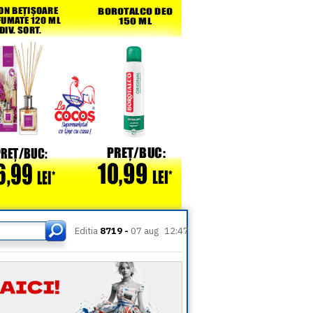
Editia
8719 -
07 aug
12:47