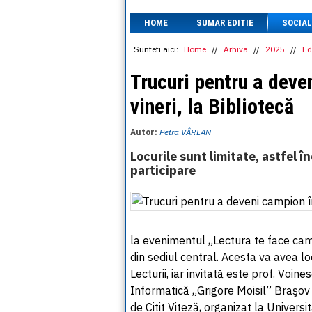
HOME
SUMAR EDITIE
SOCIAL
Sunteti aici:
Home
//
Arhiva
//
2025
//
Ed
Trucuri pentru a deven
vineri, la Bibliotecă
Autor:
Petra VÂRLAN
Locurile sunt limitate, astfel î
participare
la evenimentul „Lectura te face camp
din sediul central. Acesta va avea loc
Lecturii, iar invitată este prof. Voi
Informatică „Grigore Moisil” Braşov 
de Citit Viteză, organizat la Univers