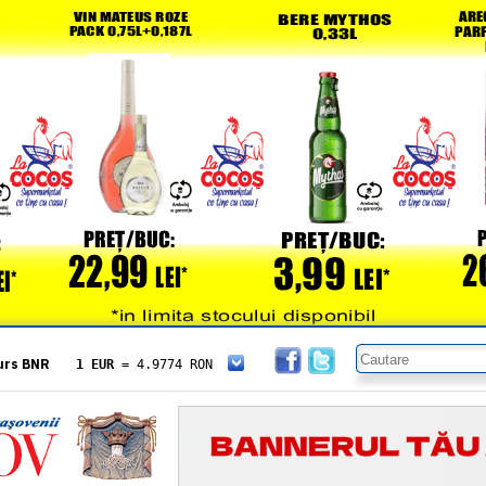
urs BNR
1 EUR
= 4.9774 RON
1 USD
= 4.3833 RON
1 GBP
= 5.8304 RON
1 XAU
= 464.4611 RON
1 AED
= 1.1933 RON
1 AUD
= 2.7957 RON
1 BGN
= 2.5449 RON