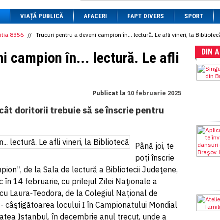
1 BRL
= 0.7714 RON
VIAȚĂ PUBLICĂ
1 CAD
= 3.1559 RON
AFACERI
FAPT DIVERS
SPORT
1 CHF
= 5.2813 RON
1 CNY
= 0.6015 RON
itia 8356
//
Trucuri pentru a deveni campion în... lectură. Le afli vineri, la Bibliotec
1 CZK
= 0.1993 RON
DIN 
1 DKK
= 0.6668 RON
i campion în... lectură. Le afli
1 EGP
= 0.0860 RON
1 HUF
= 1.2223 RON
1 INR
= 0.0513 RON
1 JPY
= 3.0556 RON
Publicat la
10 februarie 2025
1 KRW
= 0.3047 RON
1 MDL
= 0.2538 RON
ncât doritorii trebuie să se înscrie pentru
1 MXN
= 0.2227 RON
1 NOK
= 0.4191 RON
1 NZD
= 2.6097 RON
1 PLN
= 1.1646 RON
Până joi, te
1 RSD
= 0.0425 RON
poţi înscrie
1 RUB
= 0.0530 RON
1 SEK
= 0.4526 RON
ion”, de la Sala de lectură a Bibliotecii Judeţene,
1 TRY
= 0.1141 RON
 în 14 februarie, cu prilejul Zilei Naţionale a
1 UAH
= 0.1048 RON
nescu Laura-Teodora, de la Colegiul Naţional de
1 XDR
= 5.9383 RON
1 ZAR
= 0.2318 RON
- câştigătoarea locului I în Campionatului Mondial
itatea Istanbul, în decembrie anul trecut, unde a