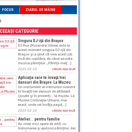
FOCUS
ZIARUL DE MÂINE
ă
ACEEAȘI CATEGORIE
Singura DJ-iţă din Braşov
DJ Rux (Ruxandra Udrea) este la
acest moment singura DJ-iţă din
Braşov şi a ştiut că vrea acest job
încă din copilărie, de când asculta
muzica părinţilor. „Părinţii mei[...]
2025-02-10
citeste mai mult
Aplicaţia care te învaţă trei
dansuri din Braşov. La Muzeu
Un instrument al vremurilor noastre
te învaţă trei dansuri de altădată
(jucate şi în prezent)… la muzeu. La
Muzeul Civilizaţiei Urbane, mai
exact, unde vei învăţa paşii[...]
2025-02-10
citeste mai mult
Atelier... pentru familie
Au creat mici opere de artă, cu
îndrumarea şi ajutorul părinţilor, dar