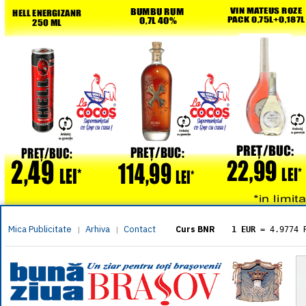
Mica Publicitate
Arhiva
Contact
|
|
Curs BNR
1 EUR
= 4.9774 
1 USD
= 4.3833 
1 GBP
= 5.8304 
1 XAU
= 464.461
1 AED
= 1.1933 
1 AUD
= 2.7957 
1 BGN
= 2.5449 