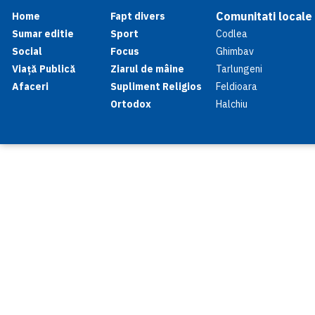
Comunitati locale
Home
Fapt divers
Sumar editie
Sport
Codlea
Social
Focus
Ghimbav
Viață Publică
Ziarul de mâine
Tarlungeni
Afaceri
Supliment Religios
Feldioara
Ortodox
Halchiu