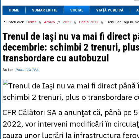
1 BRL
= 0.7714 
HOME
SUMAR EDITIE
SOCIAL
VIAȚĂ PUBLICĂ
1 CAD
= 3.1559 
A
1 CHF
= 5.2813 
1 CNY
= 0.6015 
Sunteti aici:
Home
//
Arhiva
//
2022
//
Editia 7832
//
Trenul de Iaşi nu v
1 CZK
= 0.1993 
1 DKK
= 0.6668 
Trenul de Iaşi nu va mai fi direct p
1 EGP
= 0.0860 
decembrie: schimbi 2 trenuri, plu
1 HUF
= 1.2223 
1 INR
= 0.0513 
transbordare cu autobuzul
1 JPY
= 3.0556 
1 KRW
= 0.3047 
1 MDL
= 0.2538 
Autor:
Radu COLŢEA
1 MXN
= 0.2227 
1 NOK
= 0.4191 
1 NZD
= 2.6097 
1 PLN
= 1.1646 
1 RSD
= 0.0425 
1 RUB
= 0.0530 
1 SEK
= 0.4526 
CFR Călători SA a anunţat că, până pe 
1 TRY
= 0.1141 
1 UAH
= 0.1048 
2022, vor interveni modificări în circulaţ
1 XDR
= 5.9383 
1 ZAR
= 0.2318 
cauza unor lucrări la infrastructura ferov