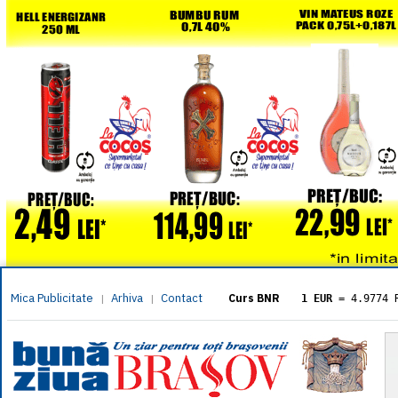
Mica Publicitate
Arhiva
Contact
|
|
Curs BNR
1 EUR
= 4.9774 
1 USD
= 4.3833 
1 GBP
= 5.8304 
1 XAU
= 464.461
1 AED
= 1.1933 
1 AUD
= 2.7957 
1 BGN
= 2.5449 