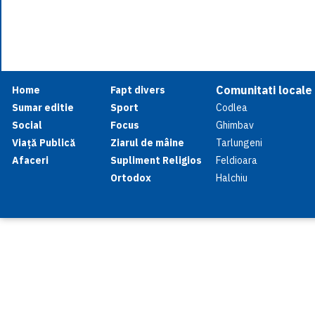
Comunitati locale
Home
Fapt divers
Sumar editie
Sport
Codlea
Social
Focus
Ghimbav
Viață Publică
Ziarul de mâine
Tarlungeni
Afaceri
Supliment Religios
Feldioara
Ortodox
Halchiu