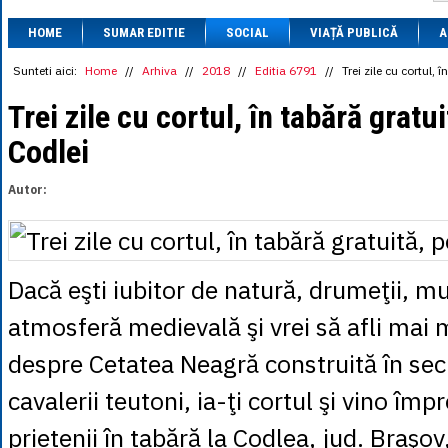
1 BRL
= 0.7714 
HOME
SUMAR EDITIE
SOCIAL
VIAȚĂ PUBLICĂ
1 CAD
= 3.1559 
A
1 CHF
= 5.2813 
1 CNY
= 0.6015 
Sunteti aici:
Home
//
Arhiva
//
2018
//
Editia 6791
//
Trei zile cu cortul,
1 CZK
= 0.1993 
1 DKK
= 0.6668 
Trei zile cu cortul, în tabără grat
1 EGP
= 0.0860 
Codlei
1 HUF
= 1.2223 
1 INR
= 0.0513 
1 JPY
= 3.0556 
Autor:
1 KRW
= 0.3047 
1 MDL
= 0.2538 
1 MXN
= 0.2227 
1 NOK
= 0.4191 
1 NZD
= 2.6097 
Dacă eşti iubitor de natură, drumeţii, mu
1 PLN
= 1.1646 
1 RSD
= 0.0425 
atmosferă medievală şi vrei să afli mai 
1 RUB
= 0.0530 
1 SEK
= 0.4526 
despre Cetatea Neagră construită în sec
1 TRY
= 0.1141 
1 UAH
= 0.1048 
cavalerii teutoni, ia-ţi cortul şi vino împ
1 XDR
= 5.9383 
1 ZAR
= 0.2318 
prietenii în tabără la Codlea, jud. Braşov