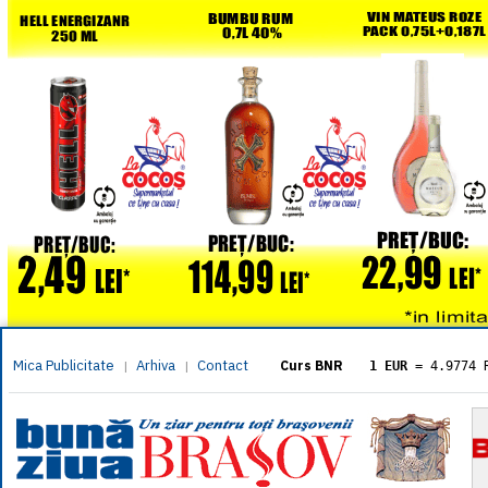
Mica Publicitate
Arhiva
Contact
|
|
Curs BNR
1 EUR
= 4.9774 
1 USD
= 4.3833 
1 GBP
= 5.8304 
1 XAU
= 464.461
1 AED
= 1.1933 
1 AUD
= 2.7957 
1 BGN
= 2.5449 