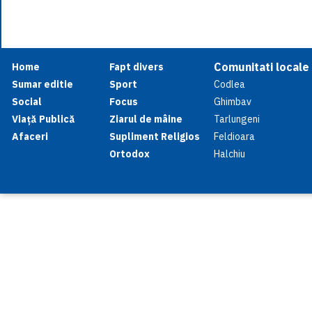
Comunitati locale
Home
Fapt divers
Sumar editie
Sport
Codlea
Social
Focus
Ghimbav
Viață Publică
Ziarul de mâine
Tarlungeni
Afaceri
Supliment Religios
Feldioara
Ortodox
Halchiu