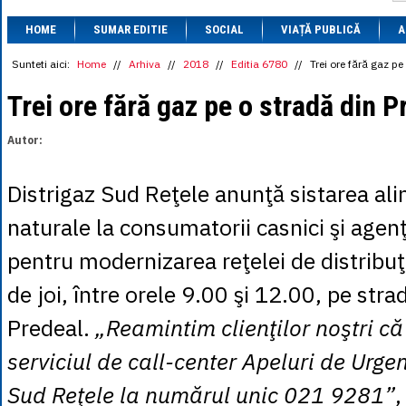
1 BRL
= 0.7714 
HOME
SUMAR EDITIE
SOCIAL
VIAȚĂ PUBLICĂ
1 CAD
= 3.1559 
A
1 CHF
= 5.2813 
1 CNY
= 0.6015 
Sunteti aici:
Home
//
Arhiva
//
2018
//
Editia 6780
//
Trei ore fără gaz pe
1 CZK
= 0.1993 
1 DKK
= 0.6668 
Trei ore fără gaz pe o stradă din P
1 EGP
= 0.0860 
1 HUF
= 1.2223 
Autor:
1 INR
= 0.0513 
1 JPY
= 3.0556 
1 KRW
= 0.3047 
Distrigaz Sud Reţele anunţă sistarea ali
1 MDL
= 0.2538 
1 MXN
= 0.2227 
naturale la consumatorii casnici şi agen
1 NOK
= 0.4191 
1 NZD
= 2.6097 
pentru modernizarea reţelei de distribuţie
1 PLN
= 1.1646 
1 RSD
= 0.0425 
de joi, între orele 9.00 şi 12.00, pe stra
1 RUB
= 0.0530 
1 SEK
= 0.4526 
Predeal.
„Reamintim clienţilor noştri că
1 TRY
= 0.1141 
1 UAH
= 0.1048 
serviciul de call-center Apeluri de Urgen
1 XDR
= 5.9383 
1 ZAR
= 0.2318 
Sud Reţele la numărul unic 021 9281”
,