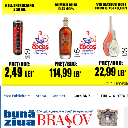
Mica Publicitate
Arhiva
Contact
|
|
Curs BNR
1 EUR
= 4.9774 
1 USD
= 4.3833 
1 GBP
= 5.8304 
1 XAU
= 464.461
1 AED
= 1.1933 
1 AUD
= 2.7957 
1 BGN
= 2.5449 