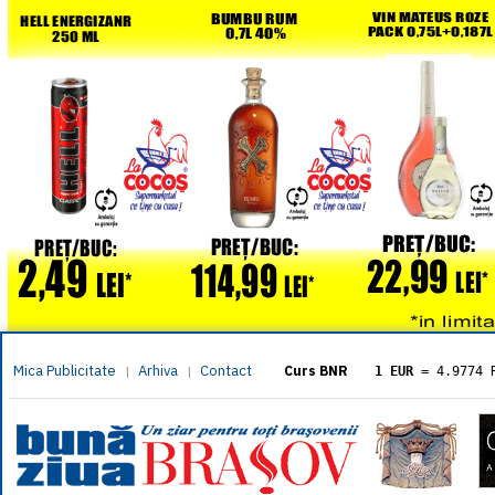
Mica Publicitate
Arhiva
Contact
|
|
Curs BNR
1 EUR
= 4.9774 
1 USD
= 4.3833 
1 GBP
= 5.8304 
1 XAU
= 464.461
1 AED
= 1.1933 
1 AUD
= 2.7957 
1 BGN
= 2.5449 