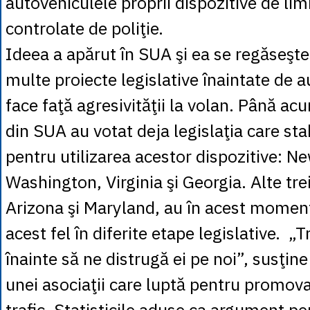
autovehiculele proprii dispozitive de limi
controlate de poliţie.
Ideea a apărut în SUA şi ea se regăseşte
multe proiecte legislative înaintate de a
face faţă agresivităţii la volan. Până ac
din SUA au votat deja legislaţia care stab
pentru utilizarea acestor dispozitive: N
Washington, Virginia şi Georgia. Alte trei
Arizona şi Maryland, au în acest momen
acest fel în diferite etape legislative. „
înainte să ne distrugă ei pe noi”, susţin
unei asociaţii care luptă pentru promova
trafic. Statisticile aduse ca argument p