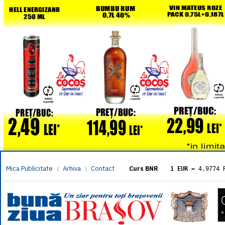
Mica Publicitate
Arhiva
Contact
|
|
Curs BNR
1 EUR
= 4.9774 
1 USD
= 4.3833 
1 GBP
= 5.8304 
1 XAU
= 464.461
1 AED
= 1.1933 
1 AUD
= 2.7957 
1 BGN
= 2.5449 