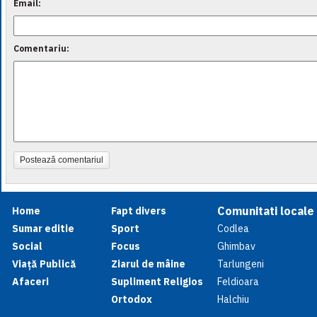
Email:
Comentariu:
Postează comentariul
Comunitati locale
Home
Fapt divers
Sumar editie
Sport
Codlea
Social
Focus
Ghimbav
Viață Publică
Ziarul de mâine
Tarlungeni
Afaceri
Supliment Religios
Feldioara
Ortodox
Halchiu